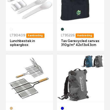
LT90409
LT95226
Aanbieding
Aanbieding
Lunchbestek in
Tas Gerecycled canvas
opbergbox
310g/m² 42x13x43cm