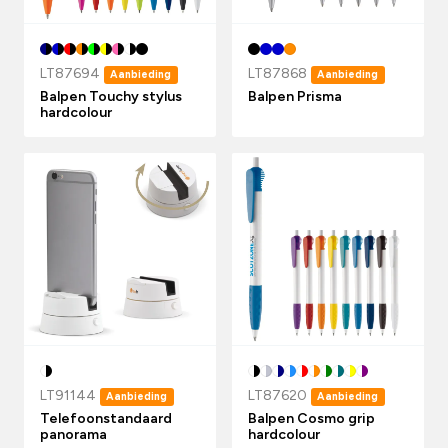
LT87694
LT87868
Aanbieding
Aanbieding
Balpen Touchy stylus
Balpen Prisma
hardcolour
LT91144
LT87620
Aanbieding
Aanbieding
Telefoonstandaard
Balpen Cosmo grip
panorama
hardcolour