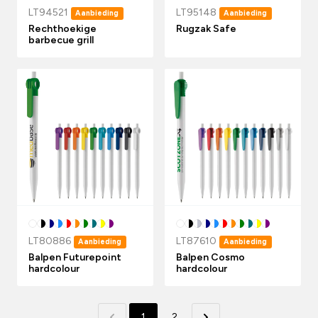
LT94521
LT95148
Aanbieding
Aanbieding
Rechthoekige
Rugzak Safe
barbecue grill
LT80886
LT87610
Aanbieding
Aanbieding
Balpen Futurepoint
Balpen Cosmo
hardcolour
hardcolour
1
2