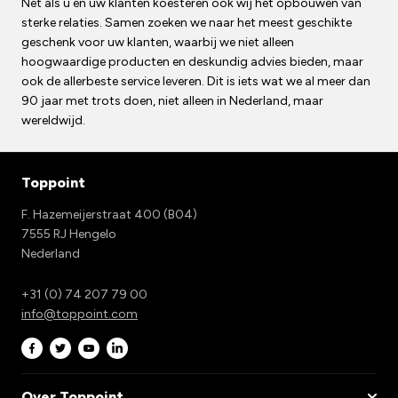
Net als u en uw klanten koesteren ook wij het opbouwen van
sterke relaties. Samen zoeken we naar het meest geschikte
geschenk voor uw klanten, waarbij we niet alleen
hoogwaardige producten en deskundig advies bieden, maar
ook de allerbeste service leveren. Dit is iets wat we al meer dan
90 jaar met trots doen, niet alleen in Nederland, maar
wereldwijd.
Toppoint
F. Hazemeijerstraat 400 (B04)
7555 RJ Hengelo
Nederland
+31 (0) 74 207 79 00
info@toppoint.com
Over Toppoint