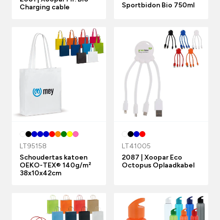
Sportbidon Bio 750ml
Charging cable
LT95158
LT41005
Schoudertas katoen
2087 | Xoopar Eco
OEKO-TEX® 140g/m²
Octopus Oplaadkabel
38x10x42cm