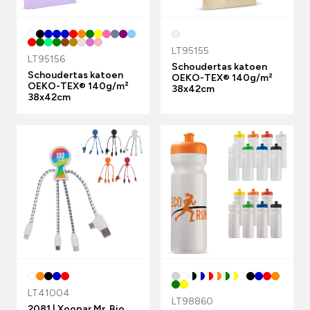
LT95155
LT95156
Schoudertas katoen
Schoudertas katoen
OEKO-TEX® 140g/m²
OEKO-TEX® 140g/m²
38x42cm
38x42cm
LT41004
LT98860
2081 | Xoopar Mr. Bio