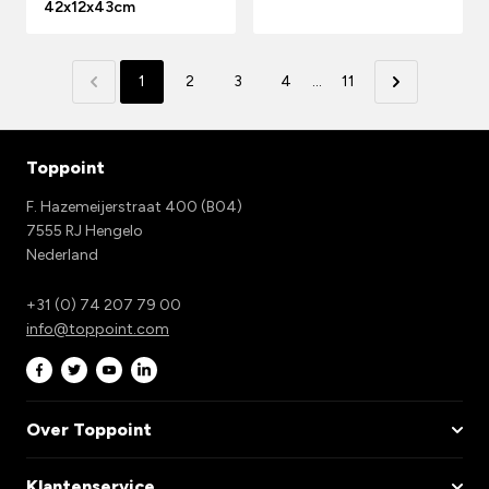
42x12x43cm
1
2
3
4
...
11
Toppoint
F. Hazemeijerstraat 400 (B04)
7555 RJ Hengelo
Nederland
+31 (0) 74 207 79 00
info@toppoint.com
Over Toppoint
Klantenservice