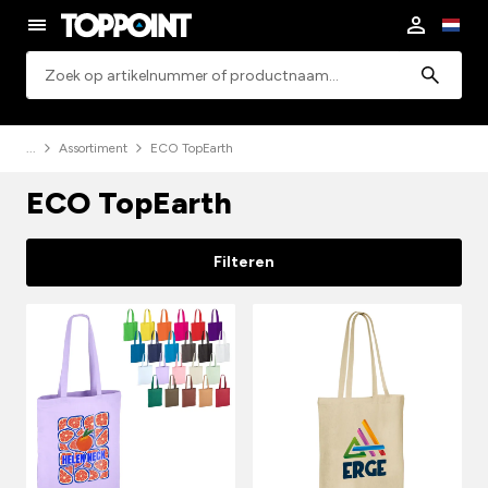
Zoeken
Assortiment
ECO TopEarth
ECO TopEarth
Filteren