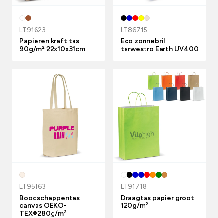
LT91623
LT86715
Papieren kraft tas
Eco zonnebril
90g/m² 22x10x31cm
tarwestro Earth UV400
LT95163
LT91718
Boodschappentas
Draagtas papier groot
canvas OEKO-
120g/m²
TEX®280g/m²