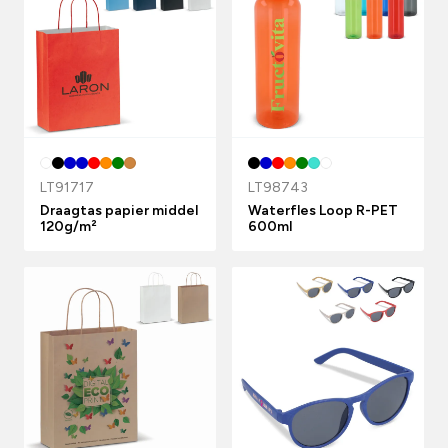
LT91717
LT98743
Draagtas papier middel
Waterfles Loop R-PET
120g/m²
600ml