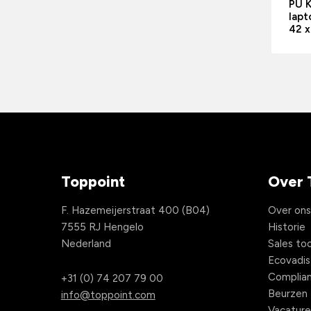
PU K
lapt
42 x
Toppoint
Over 
F. Hazemeijerstraat 400 (B04)
Over on
7555 RJ Hengelo
Historie
Nederland
Sales too
Ecovadis
Complia
+31 (0) 74 207 79 00
Beurzen
info@toppoint.com
Vacature