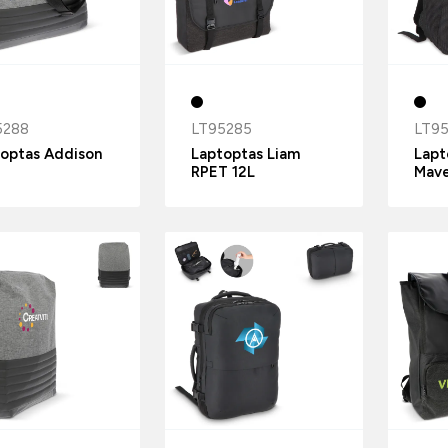
5288
LT95285
LT9
optas Addison
Laptoptas Liam
Lapt
RPET 12L
Mave