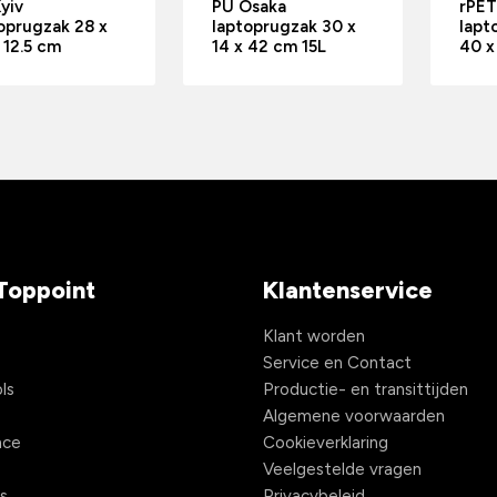
yiv
PU Osaka
rPET
oprugzak 28 x
laptoprugzak 30 x
lapt
 12.5 cm
14 x 42 cm 15L
40 x
Toppoint
Klantenservice
s
Klant worden
Service en Contact
ls
Productie- en transittijden
Algemene voorwaarden
nce
Cookieverklaring
Veelgestelde vragen
s
Privacybeleid