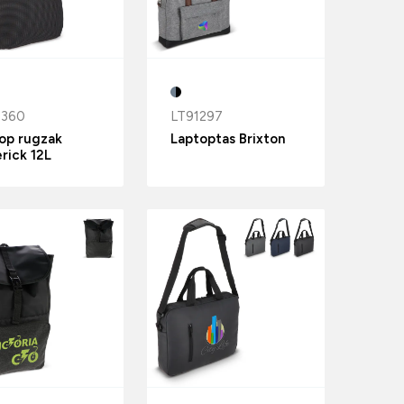
5360
LT91297
op rugzak
Laptoptas Brixton
rick 12L