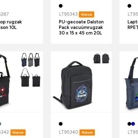
5287
LT95343
LT9
Nieuw
op rugzak
PU-gecoate Dalston
Lapt
son 10L
Pack vacuümrugzak
RPET
30 x 15 x 45 cm 20L
5342
LT95340
LT9
Nieuw
Nieuw