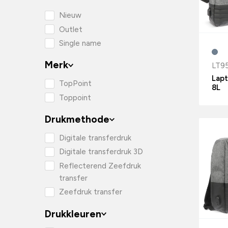
Nieuw
Outlet
Single name
Merk
LT9
Lapt
TopPoint
8L
Toppoint
Drukmethode
Digitale transferdruk
Digitale transferdruk 3D
Reflecterend Zeefdruk
transfer
Zeefdruk transfer
Drukkleuren