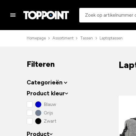
Homepage
Assortiment
Tassen
Laptoptassen
Lap
Filteren
Categorieën
Product kleur
Blauw
Grijs
Zwart
Product