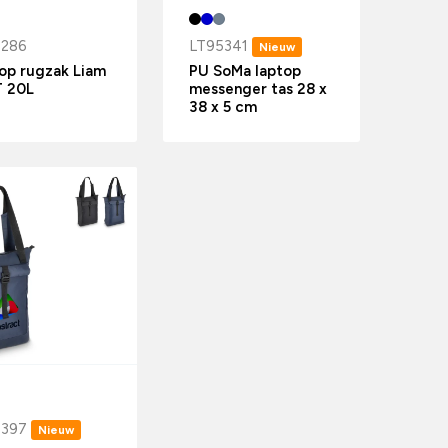
5286
LT95341
Nieuw
op rugzak Liam
PU SoMa laptop
 20L
messenger tas 28 x
38 x 5 cm
5397
Nieuw