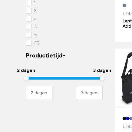
1
2
LT9
3
Lapt
Addi
4
5
FC
Productietijd
2 dagen
3 dagen
LT9