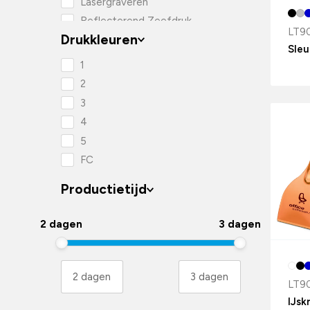
Lasergraveren
Reflecterend Zeefdruk
LT9
transfer
Drukkleuren
Sleu
Sublimatie
1
Tampondruk
2
Zeefdruk
3
Zeefdruk transfer
4
5
FC
Productietijd
2 dagen
3 dagen
LT9
IJsk