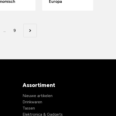
nomisch
Europa
...
9
Assortiment
Nieuwe artikelen
Drinkwaren
Tassen
Elektronica & Gadgets