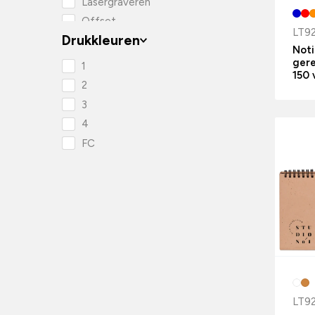
Lasergraveren
Offset
LT9
Drukkleuren
Tampondruk
Noti
Zeefdruk
gere
1
150 
Zeefdruk transfer
2
3
4
FC
LT9