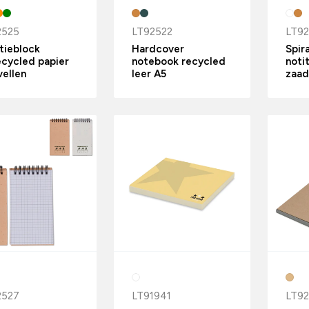
2525
LT92522
LT9
tieblock
Hardcover
Spir
cycled papier
notebook recycled
noti
vellen
leer A5
zaad
2527
LT91941
LT92