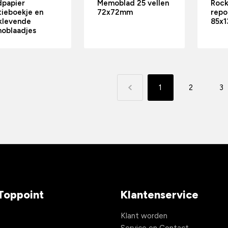
dpapier
Memoblad 25 vellen
Rock
tieboekje en
72x72mm
repo
klevende
85x
oblaadjes
1
2
3
Toppoint
Klantenservice
s
Klant worden