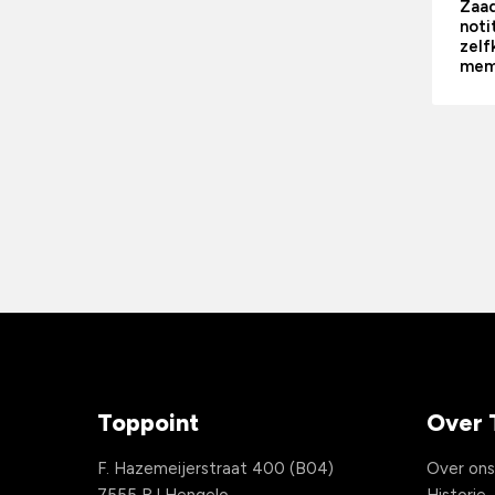
Zaa
noti
zelf
mem
Toppoint
Over 
F. Hazemeijerstraat 400 (B04)
Over on