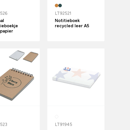
2526
LT92521
aal
Notitieboek
tieboekje
recycled leer A5
papier
523
LT91945