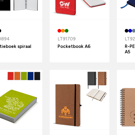
0894
LT91709
LT9
tieboek spiraal
Pocketbook A6
R-PE
A5