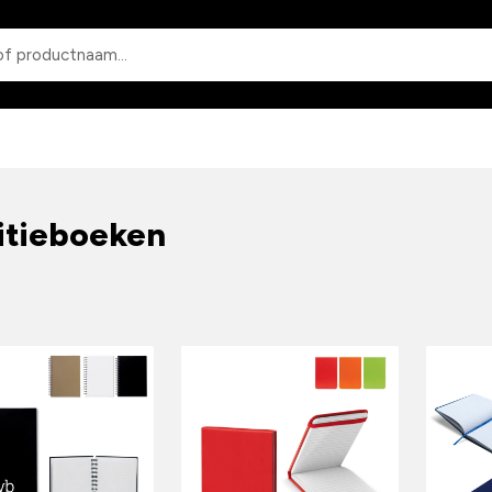
Zoeken
n
itieboeken