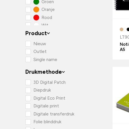
Groen
Oranje
Rood
Wit
Product
Zwart
LT9
Nieuw
Noti
A5
Outlet
Single name
Drukmethode
3D Digital Patch
Diepdruk
Digital Eco Print
Digitale print
Digitale transferdruk
Folie blinddruk