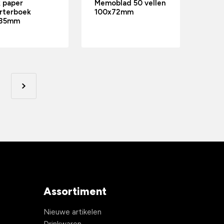
 paper
Memoblad 50 vellen
rterboek
100x72mm
135mm
Assortiment
Nieuwe artikelen