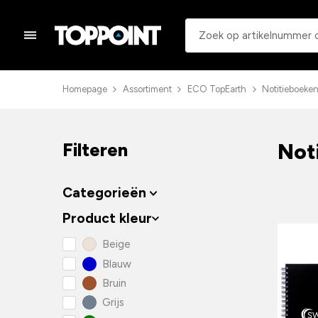
Homepage
Assortiment
ECO TopEarth
Notitieboeke
Not
Filteren
Categorieën
Product kleur
Beige
Blauw
Bruin
Grijs