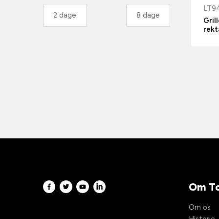
LT9
Gril
rek
Om To
Om os