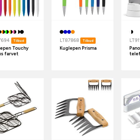
7694
LT87868
LT91
Tilbud
Tilbud
lepen Touchy
Kuglepen Prisma
Pan
us farvet
tele