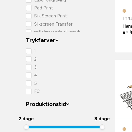
Pad Print
Silk Screen Print
LT9
Silkscreen Transfer
Ham
gril
reflekterende silketryk
transfertryk
Trykfarver
1
2
3
4
5
FC
Produktionstid
2 dage
8 dage