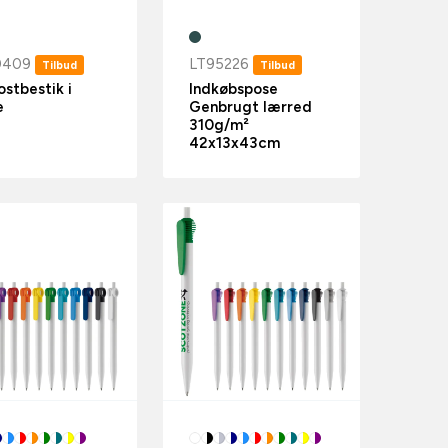
0409
LT95226
Tilbud
Tilbud
ostbestik i
Indkøbspose
e
Genbrugt lærred
310g/m²
42x13x43cm