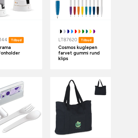
144
LT87620
Tilbud
Tilbud
orama
Cosmos kuglepen
fonholder
farvet gummi rund
klips