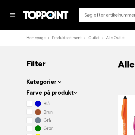
Homepage
Produktsortiment
Outlet
Alle Outlet
Alle
Filter
Kategorier
Farve på produkt
Blå
Brun
Grå
Grøn