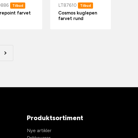
0886
LT87610
Tilbud
Tilbud
repoint farvet
Cosmos kuglepen
farvet rund
Produktsortiment
Nye artikler