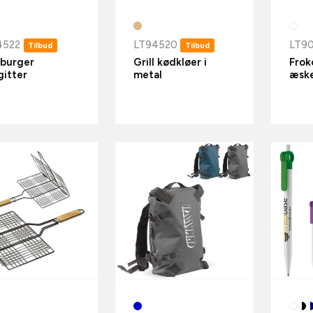
4522
LT94520
LT9
Tilbud
Tilbud
burger
Grill kødkløer i
Frok
lgitter
metal
æsk