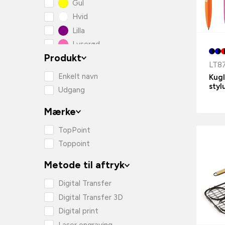
Gul
Hvid
Lilla
Lyserød
Produkt
Orange
LT8
Rød
Enkelt navn
Kug
Sort
styl
Udgang
Mærke
TopPoint
Toppoint
Metode til aftryk
Digital Transfer
Digital Transfer 3D
Digital print
Laser engraving