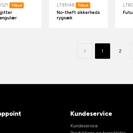
4521
LT95148
LT8
Tilbud
Tilbud
lgitter
No-theft sikkerheds
Futu
tangulær
rygsæk
1
2
ppoint
Kundeservice
Kundeservice