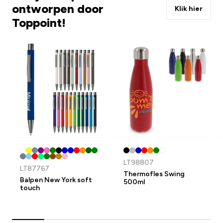
ontworpen door
Klik hier
Toppoint!
LT98807
LT87767
Thermofles Swing
Balpen New York soft
500ml
touch