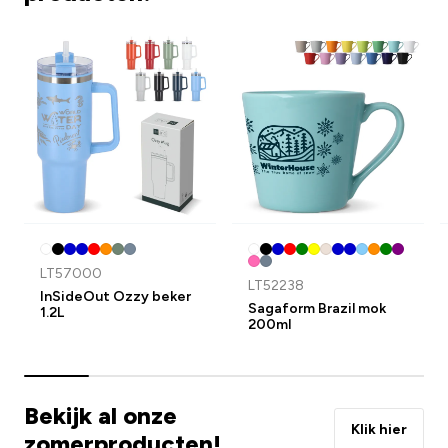
LT57000
LT52238
InSideOut Ozzy beker
Sagaform Brazil mok
1.2L
200ml
Bekijk al onze
Klik hier
zomerproducten!