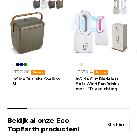
LT57108
LT57314
Nieuw
Nieuw
InSideOut Iska Koelbox
inSide Out Bladeless
8L
Soft Wind Fan Brislux
met LED-verlichting
Bekijk al onze Eco
Klik hier
TopEarth producten!