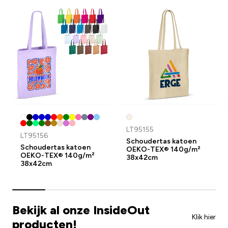
LT95155
LT95156
Schoudertas katoen
Schoudertas katoen
OEKO-TEX® 140g/m²
OEKO-TEX® 140g/m²
38x42cm
38x42cm
Bekijk al onze InsideOut
Klik hier
producten!