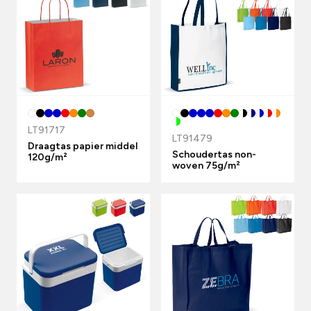
LT91717
LT91479
Draagtas papier middel
Schoudertas non-
120g/m²
woven 75g/m²