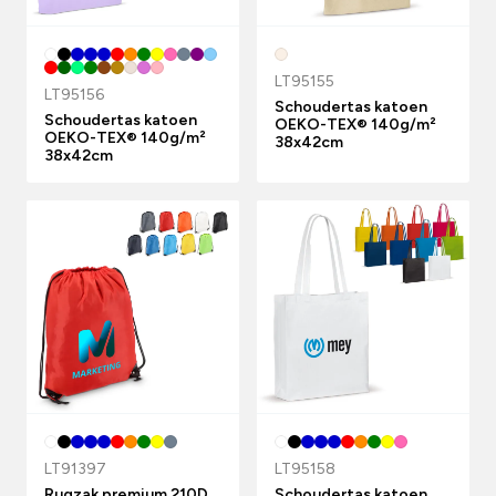
LT95155
LT95156
Schoudertas katoen
Schoudertas katoen
OEKO-TEX® 140g/m²
OEKO-TEX® 140g/m²
38x42cm
38x42cm
LT91397
LT95158
Rugzak premium 210D
Schoudertas katoen