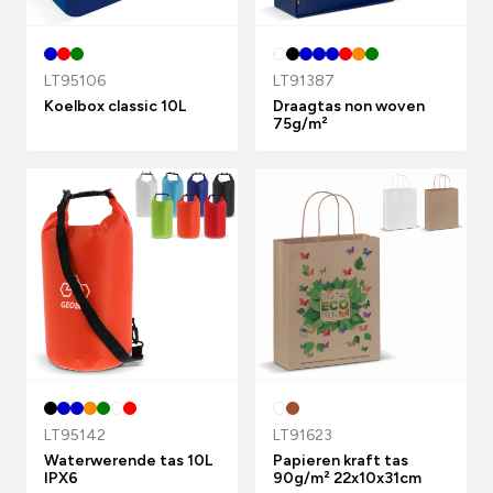
LT95106
LT91387
Koelbox classic 10L
Draagtas non woven
75g/m²
LT95142
LT91623
Waterwerende tas 10L
Papieren kraft tas
IPX6
90g/m² 22x10x31cm