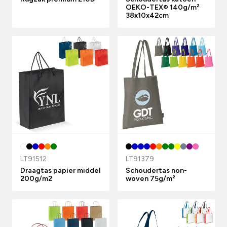
OEKO-TEX® 140g/m²
38x10x42cm
LT91512
LT91379
Draagtas papier middel
Schoudertas non-
200g/m2
woven 75g/m²