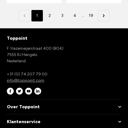
1
2
3
4
...
19
Toppoint
F. Hazemeijerstraat 400 (B04)
7555 RJ Hengelo
Nederland
+31 (0) 74 207 79 00
info@toppoint.com
Over Toppoint
Klantenservice