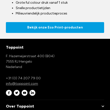
Grote ful colour druk vanaf 1 stuk
Snelle productietijden
Milieuvriendelijk productieproces
Bekijk onze Eco Print-producten
Toppoint
F. Hazemeijerstraat 400 (B04)
7555 RJ Hengelo
Nederland
+31 (0) 74 207 79 00
info@toppoint.com
Over Toppoint