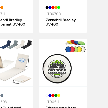
711
LT86708
ebril Bradley
Zonnebril Bradley
sparant UV400
UV400
4303
LT90511