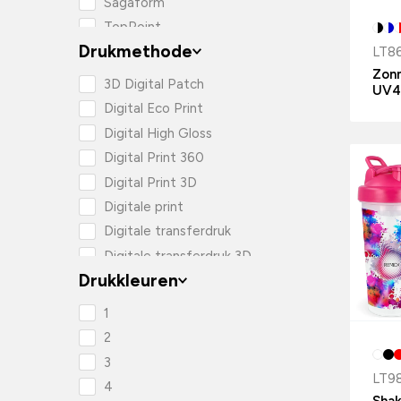
Sagaform
TopPoint
Drukmethode
Toppoint
LT8
Zonn
3D Digital Patch
UV4
Digital Eco Print
Digital High Gloss
Digital Print 360
Digital Print 3D
Digitale print
Digitale transferdruk
Digitale transferdruk 3D
Drukkleuren
Doming
Lasergraveren
1
Lasergraveren 2 kleuren
2
Reflecterend Zeefdruk
3
transfer
LT9
4
Sticker