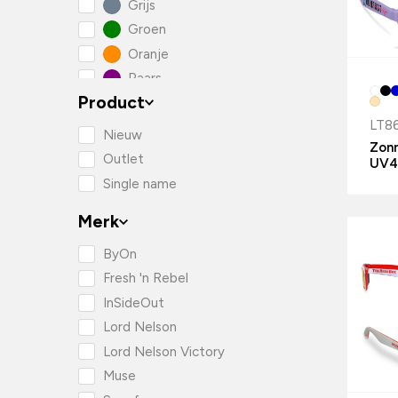
Grijs
Groen
Oranje
Paars
Product
Rood
LT8
Roze
Nieuw
Zonn
Transparant
Outlet
UV4
Wit
Single name
Zilver
Merk
Zwart
ByOn
Fresh 'n Rebel
InSideOut
Lord Nelson
Lord Nelson Victory
Muse