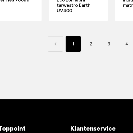
er fles 700ml
Eco zonnebril
InSi
tarwestro Earth
matr
UV400
1
2
3
4
Toppoint
Klantenservice