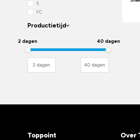
Shak
5
Sublimatie
FC
Tampondruk
Productietijd
UV High Gloss
Zeefdruk
2 dagen
40 dagen
Zeefdruk transfer
Toppoint
Over 