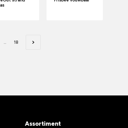
deOut strand
Frisbee vouwbaar
as
...
18
Assortiment