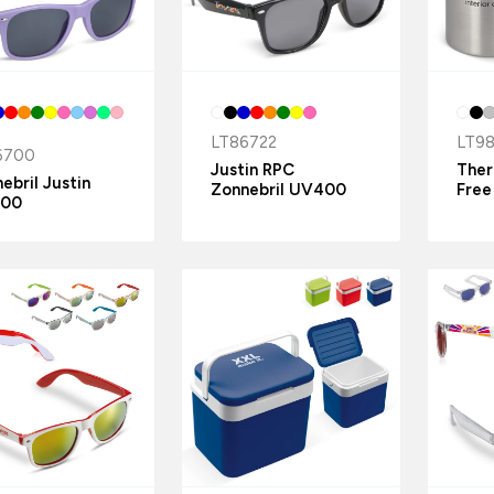
LT86722
LT98
6700
Justin RPC
Ther
ebril Justin
Zonnebril UV400
Free
00