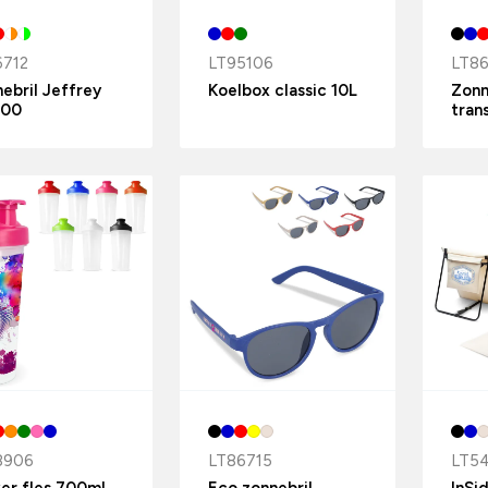
6712
LT95106
LT86
ebril Jeffrey
Koelbox classic 10L
Zonn
00
tran
8906
LT86715
LT5