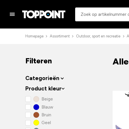
Homepage
Assortiment
Outdoor, sport en recreatie
A
Alle
Filteren
Categorieën
Product kleur
Beige
Blauw
Bruin
Geel