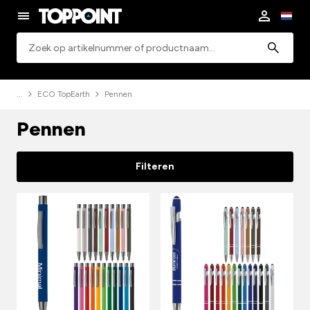
Zoeken
ECO TopEarth
Pennen
Pennen
Filteren