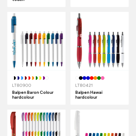
LT80900
LT80421
Balpen Baron Colour
Balpen Hawaï
hardcolour
hardcolour