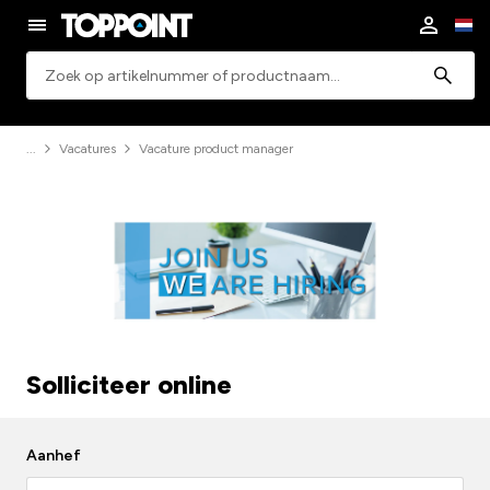
Zoeken
Vacatures
Vacature product manager
Solliciteer online
Aanhef