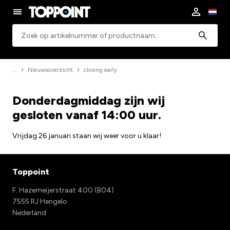
Zoeken
Nieuwsoverzicht
closing early
Donderdagmiddag zijn wij
gesloten vanaf 14:00 uur.
Vrijdag 26 januari staan wij weer voor u klaar!
Toppoint
F. Hazemeijerstraat 400 (B04)
7555 RJ Hengelo
Nederland