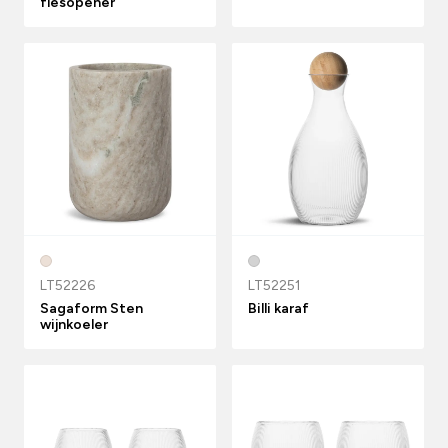
flesopener
LT52226
LT52251
Sagaform Sten
Billi karaf
wijnkoeler