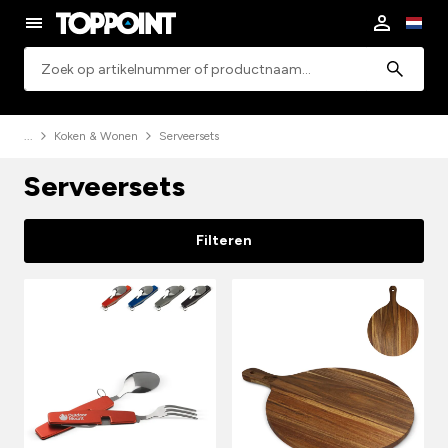
Zoeken
Koken & Wonen
Serveersets
Serveersets
Filteren