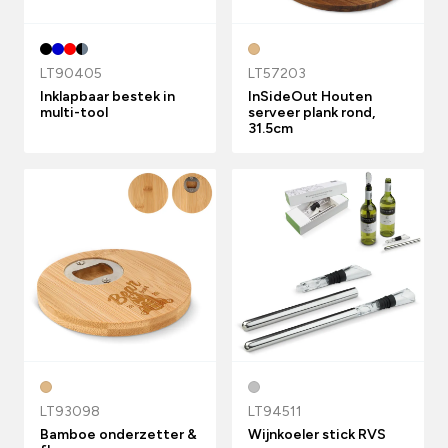
LT90405
LT57203
Inklapbaar bestek in
InSideOut Houten
multi-tool
serveer plank rond,
31.5cm
LT93098
LT94511
Bamboe onderzetter &
Wijnkoeler stick RVS