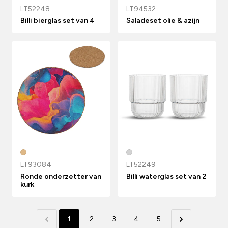
LT52248
LT94532
Billi bierglas set van 4
Saladeset olie & azijn
LT93084
LT52249
Ronde onderzetter van
Billi waterglas set van 2
kurk
1
2
3
4
5