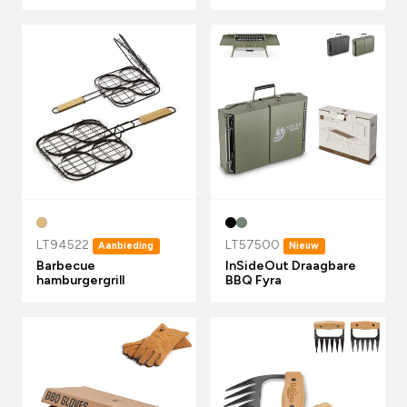
LT94522
LT57500
Aanbieding
Nieuw
Barbecue
InSideOut Draagbare
hamburgergrill
BBQ Fyra