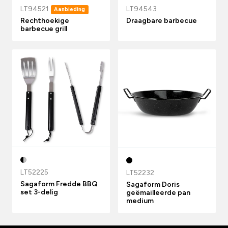
LT94521
LT94543
Aanbieding
Rechthoekige
Draagbare barbecue
barbecue grill
LT52225
LT52232
Sagaform Fredde BBQ
Sagaform Doris
set 3-delig
geëmailleerde pan
medium