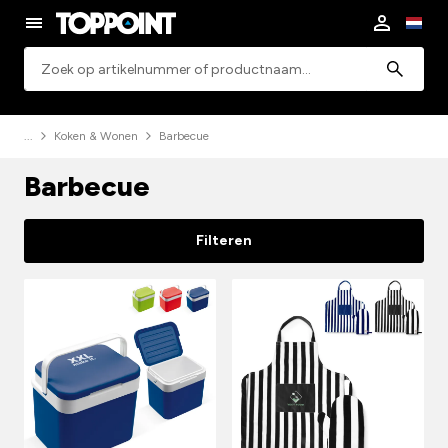
Zoeken
Koken & Wonen
Barbecue
Barbecue
Filteren