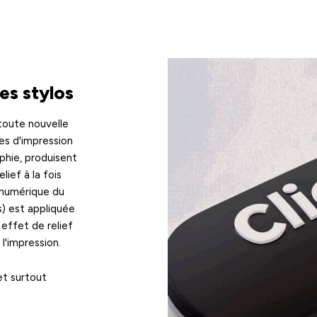
es stylos
toute nouvelle
ues d'impression
phie, produisent
lief à la fois
n numérique du
ss) est appliquée
effet de relief
l'impression.
 et surtout