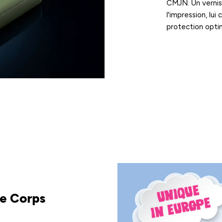
CMJN. Un vernis 
l'impression, lu
protection opti
le Corps