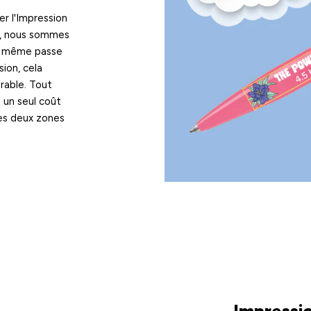
er l'Impression
s, nous sommes
la même passe
ion, cela
rable. Tout
 un seul coût
les deux zones