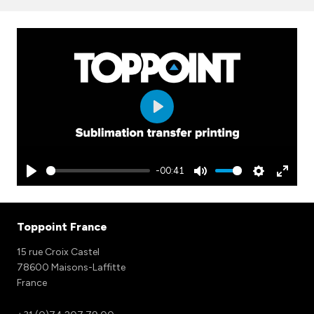
Play
-00:41
Play
Mute
Settings
Enter
fullscr
Toppoint France
15 rue Croix Castel
78600 Maisons-Laffitte
France