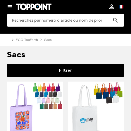
Rechercher
ECO TopEarth
Sacs
Sacs
Filtrer