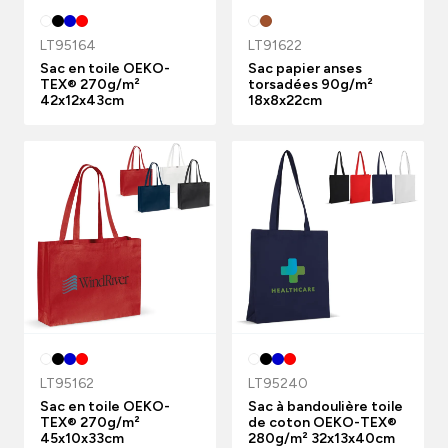
LT95164
LT91622
Sac en toile OEKO-
Sac papier anses
TEX® 270g/m²
torsadées 90g/m²
42x12x43cm
18x8x22cm
LT95162
LT95240
Sac en toile OEKO-
Sac à bandoulière toile
TEX® 270g/m²
de coton OEKO-TEX®
45x10x33cm
280g/m² 32x13x40cm