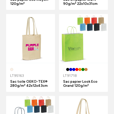
120g/m²
90g/m² 22x10x31cm
LT95163
LT91718
Sac toile OEKO-TEX®
Sac papier Look Eco
280g/m² 42x12x43cm
Grand 120g/m²