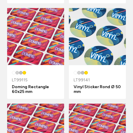
LT99115
LT99141
Doming Rectangle
Vinyl Sticker Rond Ø 50
60x25 mm
mm