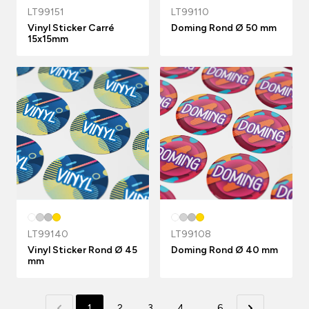
LT99151
LT99110
Vinyl Sticker Carré
Doming Rond Ø 50 mm
15x15mm
LT99140
LT99108
Vinyl Sticker Rond Ø 45
Doming Rond Ø 40 mm
mm
1
2
3
4
...
6