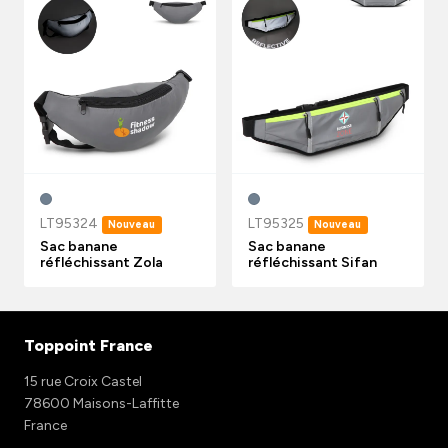
LT95324
LT95325
Nouveau
Nouveau
Sac banane
Sac banane
réfléchissant Zola
réfléchissant Sifan
Toppoint France
15 rue Croix Castel
78600 Maisons-Laffitte
France