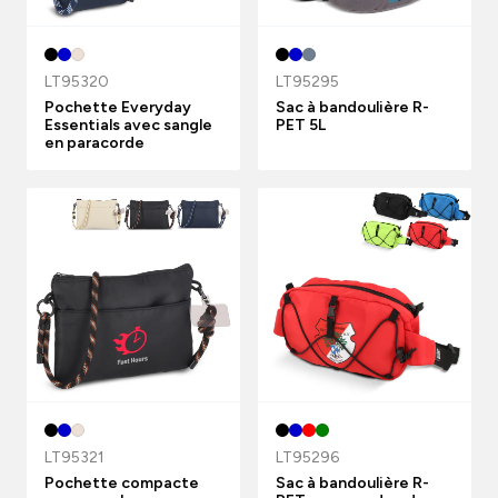
LT95320
LT95295
Pochette Everyday
Sac à bandoulière R-
Essentials avec sangle
PET 5L
en paracorde
LT95321
LT95296
Pochette compacte
Sac à bandoulière R-