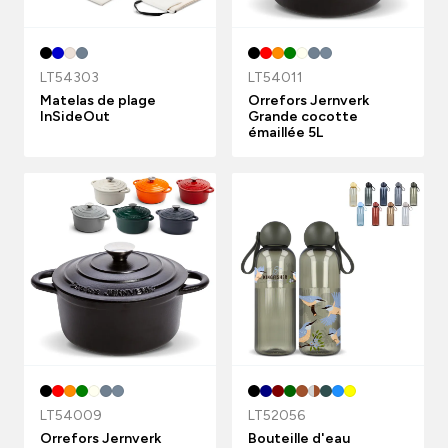
LT54303
LT54011
Matelas de plage
Orrefors Jernverk
InSideOut
Grande cocotte
émaillée 5L
LT54009
LT52056
Orrefors Jernverk
Bouteille d'eau