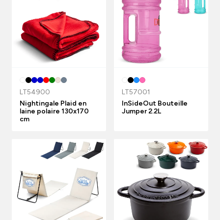
LT54900
LT57001
Nightingale Plaid en
InSideOut Bouteille
laine polaire 130x170
Jumper 2.2L
cm