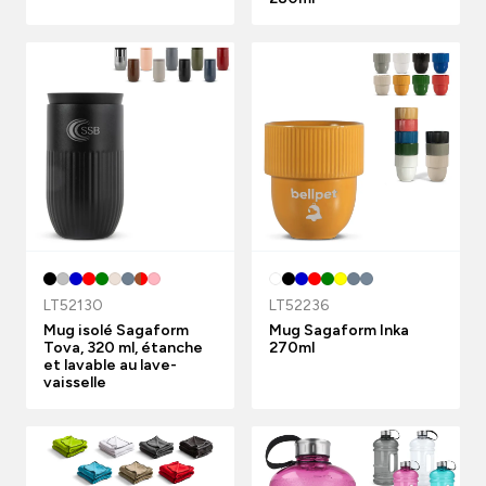
LT52130
LT52236
Mug isolé Sagaform
Mug Sagaform Inka
Tova, 320 ml, étanche
270ml
et lavable au lave-
vaisselle