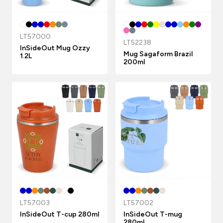
LT57000
LT52238
InSideOut Mug Ozzy
Mug Sagaform Brazil
1.2L
200ml
LT57003
LT57002
InSideOut T-cup 280ml
InSideOut T-mug
280ml