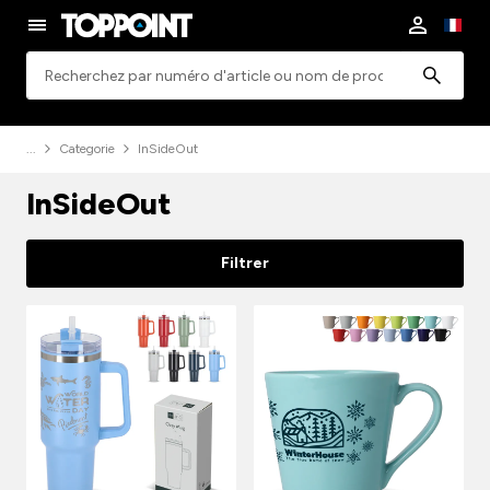
Rechercher
Categorie
InSideOut
InSideOut
Filtrer