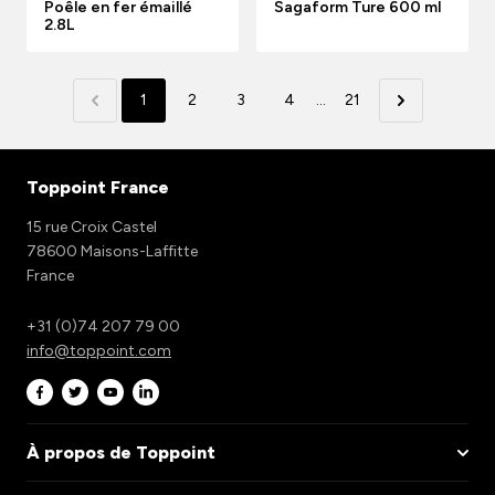
Poêle en fer émaillé
Sagaform Ture 600 ml
2.8L
1
2
3
4
...
21
Toppoint France
15 rue Croix Castel
78600 Maisons-Laffitte
France
+31 (0)74 207 79 00
info@toppoint.com
À propos de Toppoint