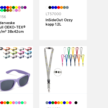
LT57000
156
InSideOut Ozzy
derveske
kopp 1.2L
ull OEKO-TEX®
g/m² 38x42cm