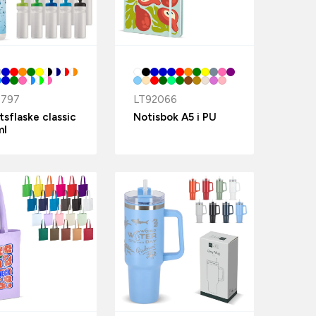
8797
LT92066
tsflaske classic
Notisbok A5 i PU
ml