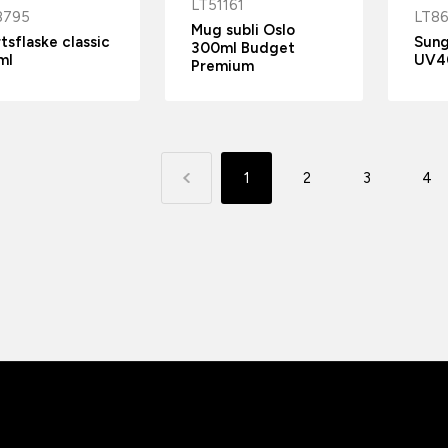
LT51161
8795
LT8
Mug subli Oslo
tsflaske classic
Sung
300ml Budget
ml
UV4
Premium
1
2
3
4