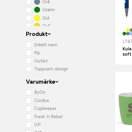
Grå
Grønn
Gul
Gull
Produkt
Hvit
LT8
Lilla
Enkelt navn
Kul
Oransje
Ny
soft
Rosa
Outlet
Rød
Toppoint-design
Svart
Varumärke
Sølv
Turkis
ByOn
Coollux
Cupkeeper
Fresh 'n Rebel
GP