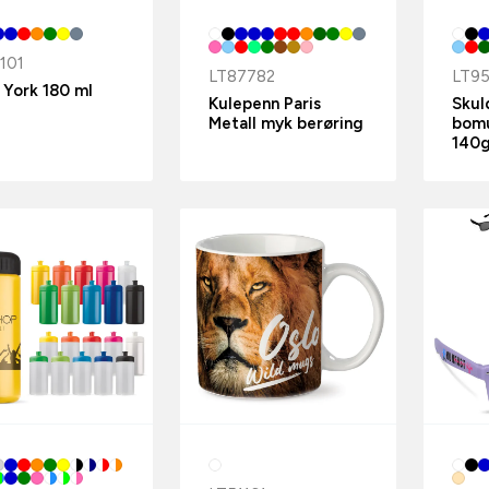
101
LT87782
LT95
 York 180 ml
Kulepenn Paris
Skul
Metall myk berøring
bom
140