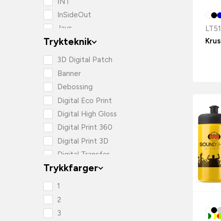
INT
InSideOut
Jays
LT51
Trykteknik
Krus
Kosta Linnewu00e4fveri
Lord Nelson
3D Digital Patch
Lord Nelson Victory
Banner
Muse
Debossing
New One
Digital Eco Print
Nightingale
Digital High Gloss
Orrefors Hunting
Digital Print 360
Orrefors Jernverk
Digital Print 3D
Philips Audio
Digital Transfer
Philips Health
Trykkfarger
Digital Transfer 3D
Sagaform
Digital print
1
Sitecom
Doming
2
Stilolinea
Foliepreging
3
T-ceramic