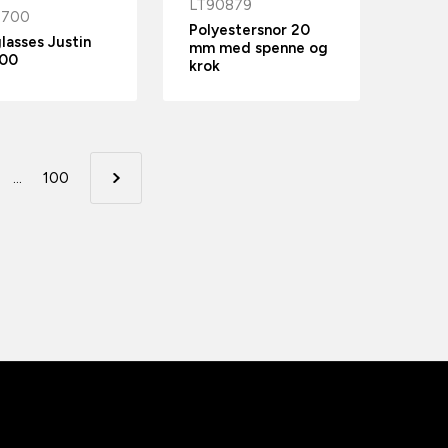
LT90879
6700
Polyestersnor 20
lasses Justin
mm med spenne og
00
krok
...
100