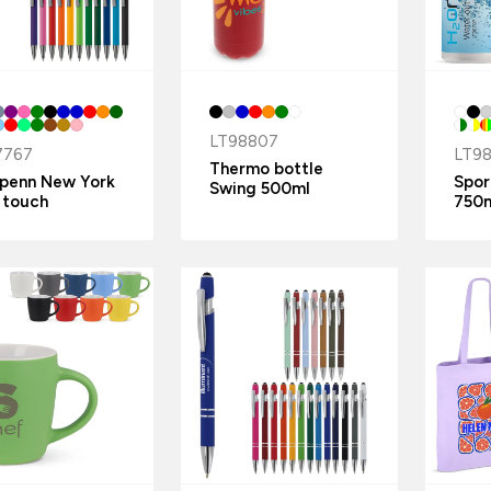
LT98807
7767
LT9
Thermo bottle
epenn New York
Spor
Swing 500ml
 touch
750