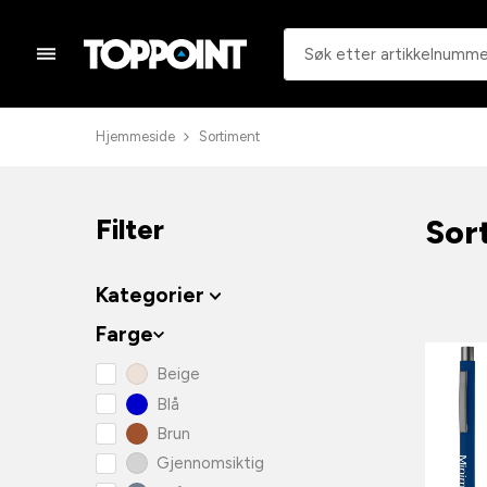
Hjemmeside
Sortiment
Sor
Filter
Kategorier
Farge
Beige
Blå
Brun
Gjennomsiktig