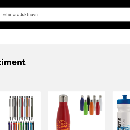
Søk
timent