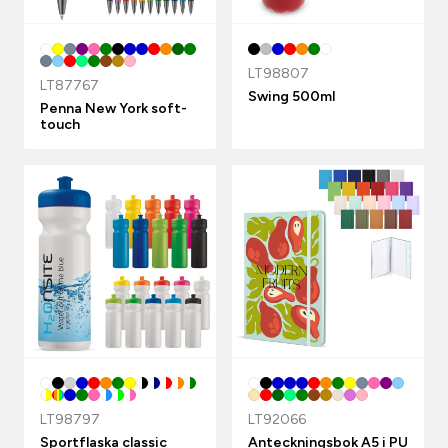
LT98807
LT87767
Swing 500ml
Penna New York soft-
touch
LT98797
LT92066
Sportflaska classic
Anteckningsbok A5 i PU