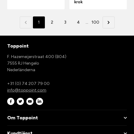
krok
1
2
3
4
...
100
Toppoint
F. Hazemeijerstraat 400 (B04)
7555 RJ Hengelo
Nederländerna
+31 (0) 74 207 79 00
info@toppoint.com
Om Toppoint
Kundtjänst