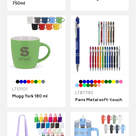
750ml
LT51101
LT87782
Mugg York 180 ml
Paris Metal soft-touch