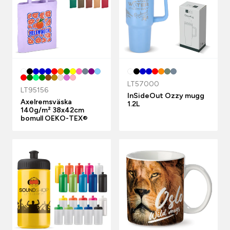
LT57000
LT95156
InSideOut Ozzy mugg
Axelremsväska
1.2L
140g/m² 38x42cm
bomull OEKO-TEX®