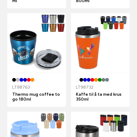
ml
800ml
LT98763
LT98732
Thermo mug coffee to
Kaffe til å ta med krus
go 180ml
350ml