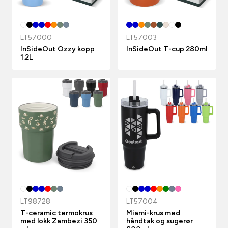
LT57000
LT57003
InSideOut Ozzy kopp
InSideOut T-cup 280ml
1.2L
LT98728
LT57004
T-ceramic termokrus
Miami-krus med
med lokk Zambezi 350
håndtak og sugerør