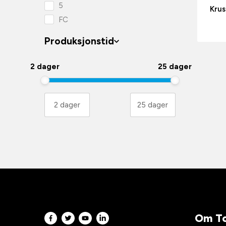
UV High Gloss - Flex
5
Krus
FC
Produksjonstid
2 dager
25 dager
Om To