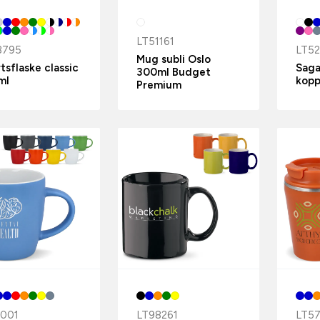
LT51161
8795
LT52
Mug subli Oslo
tsflaske classic
Saga
300ml Budget
ml
kopp
Premium
1001
LT98261
LT5