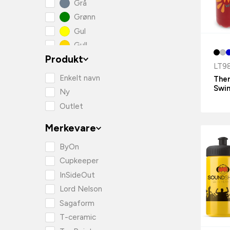
Grå
Grønn
Gul
Gull
Produkt
Hvit
LT9
Lilla
Enkelt navn
The
Oransje
Swi
Ny
Rosa
Outlet
Rød
Merkevare
Svart
Sølv
ByOn
Turkis
Cupkeeper
InSideOut
Lord Nelson
Sagaform
T-ceramic