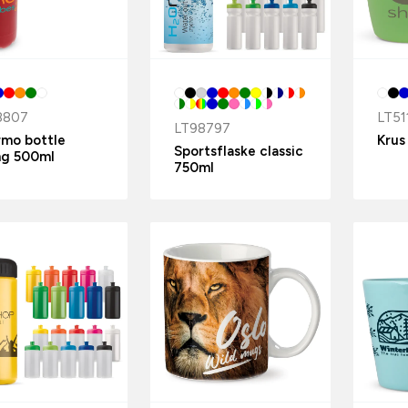
8807
LT51
LT98797
rmo bottle
Krus
Sportsflaske classic
ng 500ml
750ml