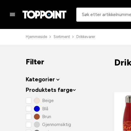
Hjemmeside
Sortiment
Drikkevarer
Dri
Filter
Kategorier
Produktets farge
Beige
Blå
Brun
Gjennomsiktig