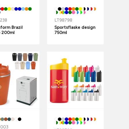
238
LT98798
form Brazil
Sportsflaske design
 200ml
750ml
7003