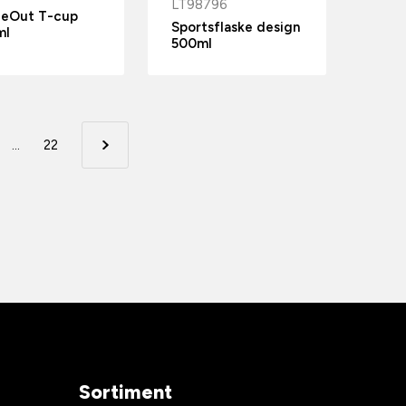
LT98796
deOut T-cup
Sportsflaske design
ml
500ml
...
22
Sortiment