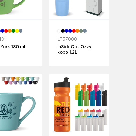
101
LT57000
 York 180 ml
InSideOut Ozzy
kopp 1.2L