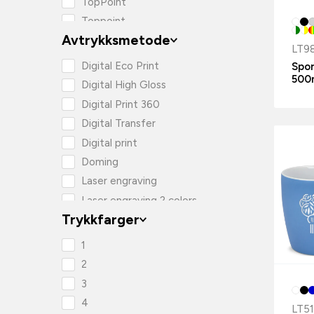
TopPoint
Toppoint
Avtrykksmetode
LT9
Digital Eco Print
Spor
500
Digital High Gloss
Digital Print 360
Digital Transfer
Digital print
Doming
Laser engraving
Laser engraving 2 colors
Trykkfarger
Laser engraving 360
Silketrykk Transfer
1
Sublimation
2
Tampotrykk
3
UV High Gloss
4
LT5