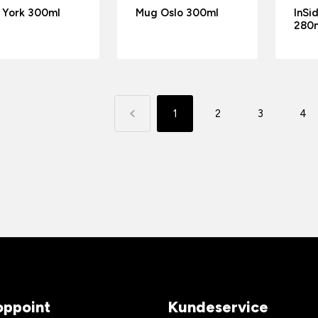
 York 300ml
Mug Oslo 300ml
InSi
280
1
2
3
4
ppoint
Kundeservice