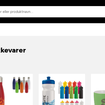
Søk
kkevarer