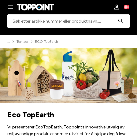
Søk
Temaer
ECO TopEarth
Eco TopEarth
Vi presenterer EcoTopEarth, Toppoints innovative utvalg av
miljøvennlige produkter som er utviklet for å hjelpe deg å leve