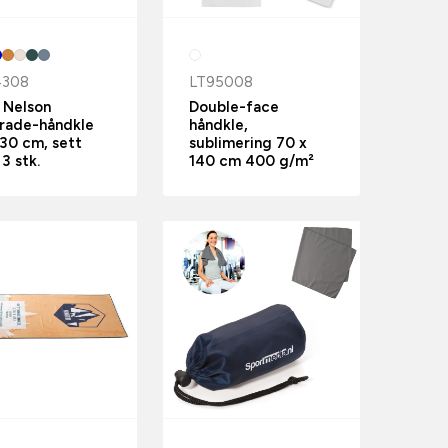
4308
LT95008
 Nelson
Double-face
trade-håndkle
håndkle,
30 cm, sett
sublimering 70 x
3 stk.
140 cm 400 g/m²