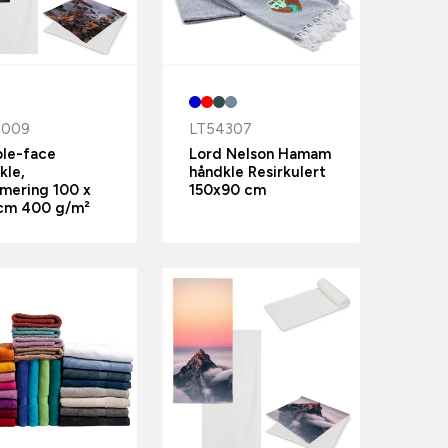
5009
LT54307
le-face
Lord Nelson Hamam
kle,
håndkle Resirkulert
imering 100 x
150x90 cm
cm 400 g/m²