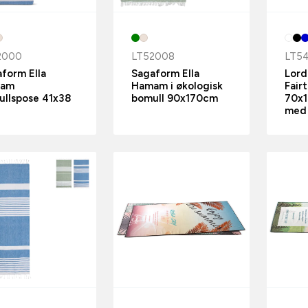
2000
LT52008
LT5
form Ella
Sagaform Ella
Lord
mam
Hamam i økologisk
Fair
ullspose 41x38
bomull 90x170cm
70x1
med 