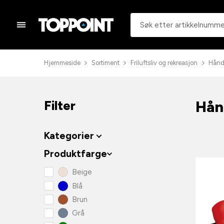
Hjemmeside
Sortiment
Friluftsliv og rekreasjon
Hånd
Hån
Filter
Kategorier
Produktfarge
Beige
Blå
Brun
Grå