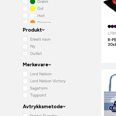
Grønn
Gul
Hvit
Oransje
Produkt
Rosa
LT9
Rød
Enkelt navn
R-PE
Svart
30x
Ny
Outlet
Merkevare
Lord Nelson
Lord Nelson Victory
Sagaform
Toppoint
Avtrykksmetode
Digital Transfer