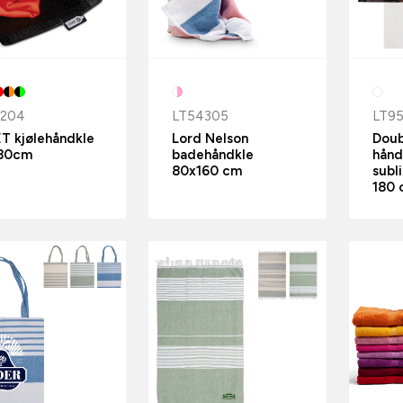
1204
LT54305
LT9
T kjølehåndkle
Lord Nelson
Doub
80cm
badehåndkle
hånd
80x160 cm
subl
180 