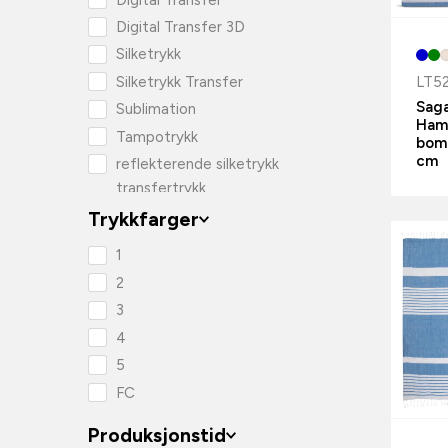
Digital Transfer 3D
Silketrykk
LT5
Silketrykk Transfer
Saga
Sublimation
Ha
Tampotrykk
bom
cm
reflekterende silketrykk
transfertrykk
Trykkfarger
1
2
3
4
5
FC
Produksjonstid