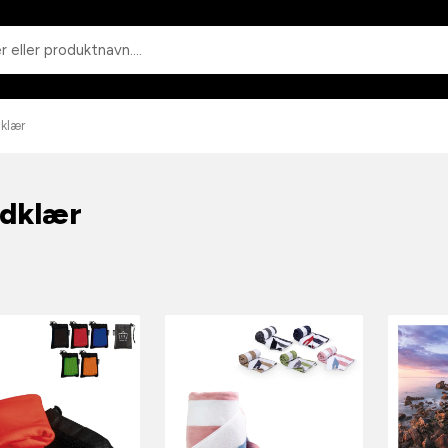
Søk
klær
dklær