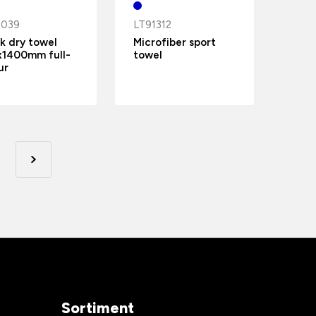
5039
LT91312
k dry towel
Microfiber sport
1400mm full-
towel
ur
Sortiment