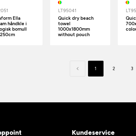
2051
LT95041
LT9
form Ella
Quick dry beach
Quic
am håndkle i
towel
700x
ogisk bomull
1000x1800mm
colo
x250cm
without pouch
1
2
3
ppoint
Kundeservice