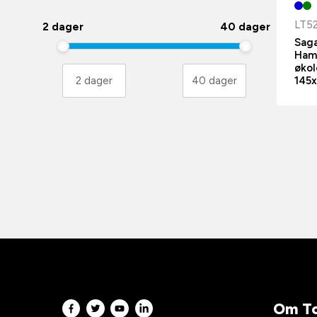
LT5
2 dager
40 dager
Saga
Ham
økol
145
Om To