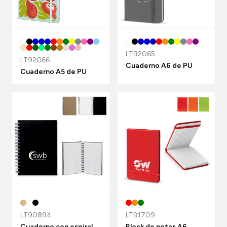
LT92065
LT92066
Cuaderno A6 de PU
Cuaderno A5 de PU
LT90894
LT91709
Cuaderno con espiral
Block de notas A6