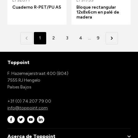
LT92071
LT91759
Cuaderno R-PET/PU A5
Bloque rectangular
12x8x6cm en palé de
madera
1
2
3
4
...
9
Toppoint
F. Hazemeijerstraat 400 (B04)
7555 RJ Hengelo
Países Bajos
+31 (0) 74 207 79 00
info@toppoint.com
Acerca de Toppoint