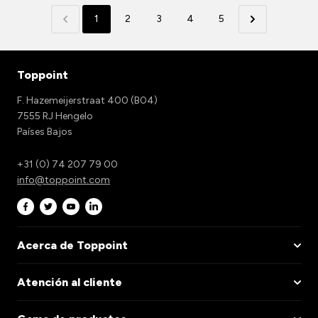
1
2
3
4
5
Toppoint
F. Hazemeijerstraat 400 (B04)
7555 RJ Hengelo
Países Bajos
+31 (0) 74 207 79 00
info@toppoint.com
Acerca de Toppoint
Atención al cliente