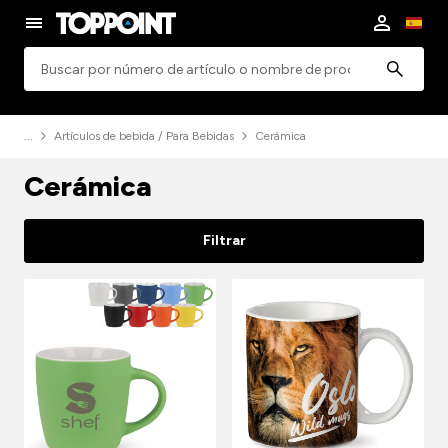
Búsqueda
Artículos de bebida / Para Bebidas
Cerámica
Cerámica
Filtrar