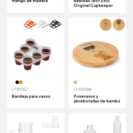
mango de madera
bebidas 18cl-33cl/
Original Cupkeeper
LT91567
LT93098
Bandeja para vasos
Posavasos y
abrebotellas de bambú