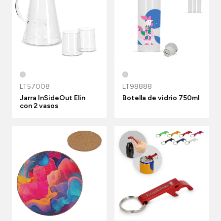
LT57008
LT98888
Jarra InSideOut Elin
Botella de vidrio 750ml
con 2 vasos