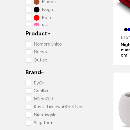
Marrón
Negro
Rojo
Rosa
Product
Verde
LT5
Nombre único
Nigh
cua
Nuevo
cm
Outlet
Brand
ByOn
Coollux
InSideOut
Kosta Linnewu00e4fveri
Nightingale
Sagaform