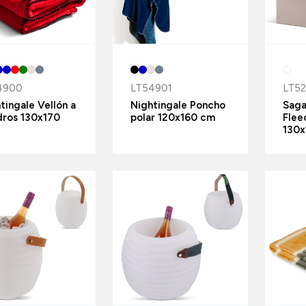
4900
LT54901
LT52
tingale Vellón a
Nightingale Poncho
Saga
dros 130x170
polar 120x160 cm
Flee
130x