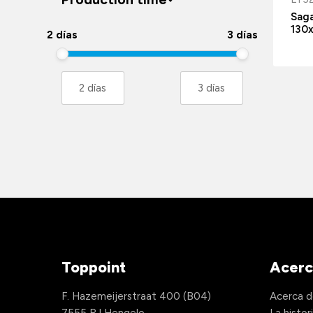
Saga
130
2 días
3 días
Toppoint
Acerc
F. Hazemeijerstraat 400 (B04)
Acerca d