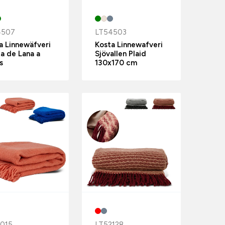
4507
LT54503
a Linnewäfveri
Kosta Linnewafveri
a de Lana a
Sjövallen Plaid
s
130x170 cm
015
LT52128