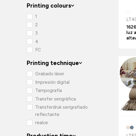
Printing colours
1
LT4
2
1626
luz 
3
alta
4
FC
Printing technique
Grabado láser
Impresión digital
Tampografía
Transfer serigráfica
Transferdruk serigrafiado
reflectante
realce
Production time
LT5