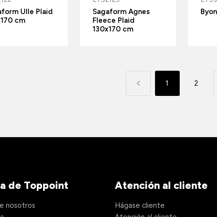
form Ulle Plaid
Sagaform Agnes
Byon
x170 cm
Fleece Plaid
130x170 cm
1
2
a de Toppoint
Atención al cliente
e nosotros
Hágase cliente