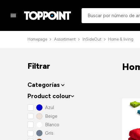
Homepage
Assortiment
InSideOut
Home & living
Hom
Filtrar
Categorías
Product colour
Azul
Beige
Blanco
Gris