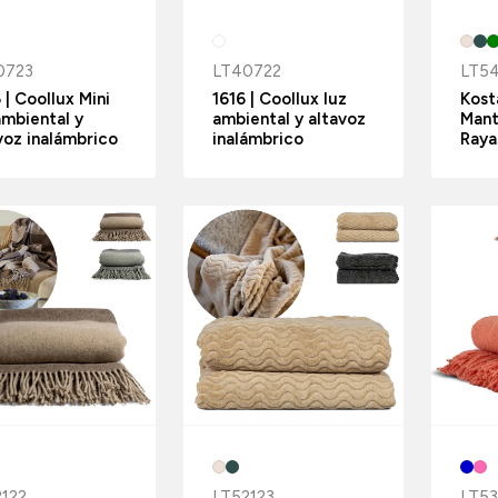
0723
LT40722
LT5
 | Coollux Mini
1616 | Coollux luz
Kost
ambiental y
ambiental y altavoz
Mant
voz inalámbrico
inalámbrico
Raya
2122
LT52123
LT53