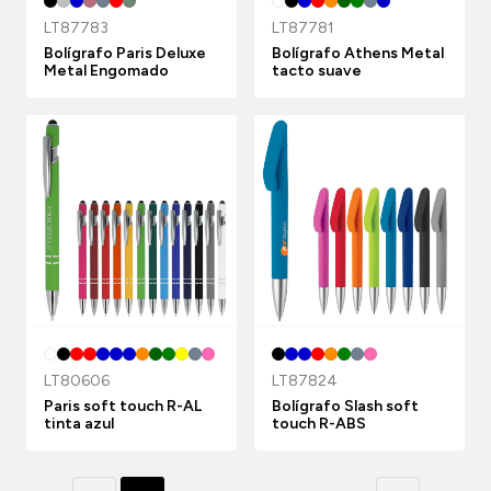
LT87783
LT87781
Bolígrafo Paris Deluxe
Bolígrafo Athens Metal
Metal Engomado
tacto suave
LT80606
LT87824
Paris soft touch R-AL
Bolígrafo Slash soft
tinta azul
touch R-ABS