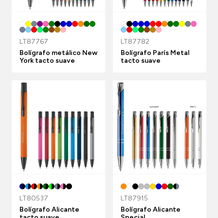
LT87767
LT87782
Bolígrafo metálico New
Bolígrafo París Metal
York tacto suave
tacto suave
LT80537
LT87915
Bolígrafo Alicante
Bolígrafo Alicante
tacto suave
Special