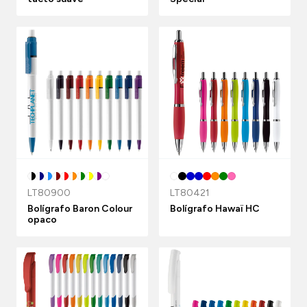
LT80900
LT80421
Bolígrafo Baron Colour
Bolígrafo Hawaï HC
opaco