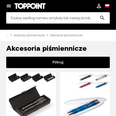
Wyszukiwanie
Artykuły piśmiennicze
Akcesoria piśmiennicze
Akcesoria piśmiennicze
Filtruj