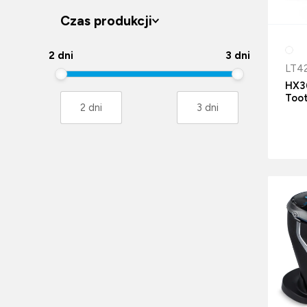
Czas produkcji
2 dni
3 dni
LT4
HX36
Toot