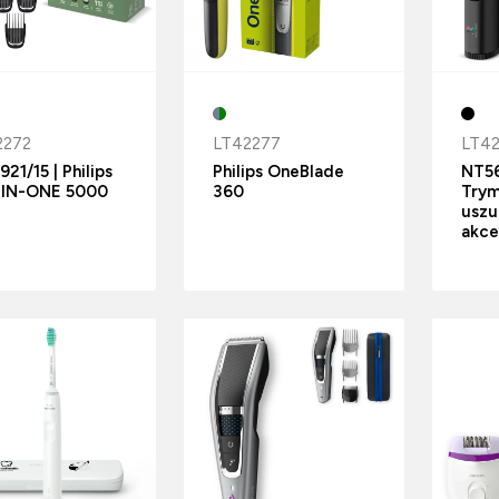
2272
LT42277
LT42
21/15 | Philips
Philips OneBlade
NT56
-IN-ONE 5000
360
Trym
uszu 
akce