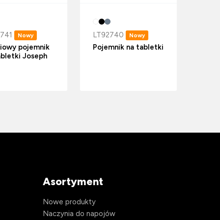
741
LT92740
Nowy
Nowy
iowy pojemnik
Pojemnik na tabletki
abletki Joseph
Asortyment
Nowe produkty
Naczynia do napojów