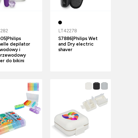
2282
LT42278
05|Philips
S7886|Philips Wet
nelle depilator
and Dry electric
wodowy i
shaver
przewodowy
er do bikini