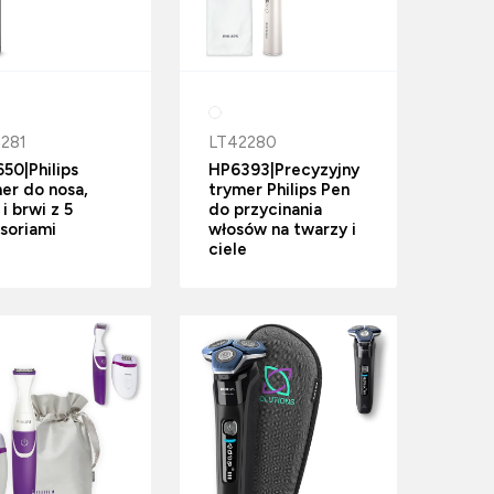
281
LT42280
50|Philips
HP6393|Precyzyjny
er do nosa,
trymer Philips Pen
i brwi z 5
do przycinania
soriami
włosów na twarzy i
ciele