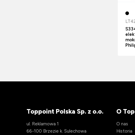
LT4
S334
elek
mokr
Phil
Toppoint Polska Sp. z o.o.
O Top
ul. Reklamowa 1
O nas
66-100 Brzezie k. Sulechowa
Historia