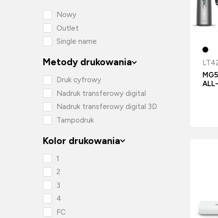
Nowy
Outlet
Single name
Metody drukowania
LT4
MG59
Druk cyfrowy
ALL
Nadruk transferowy digital
Nadruk transferowy digital 3D
Tampodruk
Kolor drukowania
1
2
3
4
FC