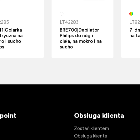
2285
LT42283
LT92
1|Golarka
BRE700|Depilator
7-dn
tryczna na
Philips do nóg i
na t
o i sucho
ciała, na mokro i na
ips
sucho
point
Obsługa klienta
Zostań klientem
Obsługa klienta