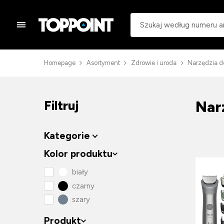
Homepage
Asortyment
Zdrowie i uroda
Narzędzia do
Nar
Filtruj
Kategorie
Kolor produktu
biały
czarny
szary
Produkt