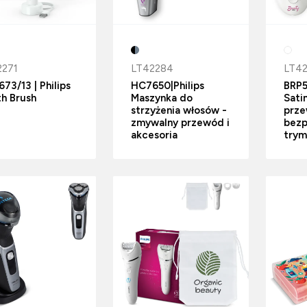
2271
LT42284
LT4
73/13 | Philips
HC7650|Philips
BRP5
h Brush
Maszynka do
Sati
strzyżenia włosów -
prze
zmywalny przewód i
bez
akcesoria
trym