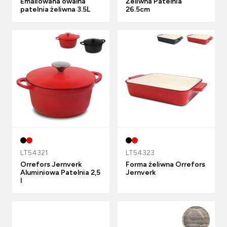
Emaliowana owalna
Żeliwna Patelnia
patelnia żeliwna 3.5L
26.5cm
LT54321
LT54323
Orrefors Jernverk
Forma żeliwna Orrefors
Aluminiowa Patelnia 2,5
Jernverk
l