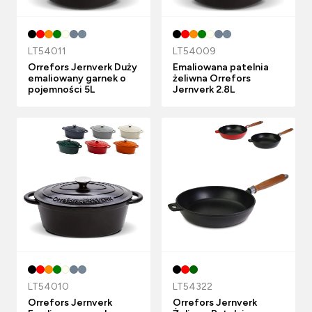
LT54011
LT54009
Orrefors Jernverk Duży
Emaliowana patelnia
emaliowany garnek o
żeliwna Orrefors
pojemności 5L
Jernverk 2.8L
LT54010
LT54322
Orrefors Jernverk
Orrefors Jernverk