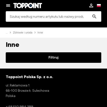
Wyszukiwanie
Zdrowie i uroda
Inne
Inne
Filtruj
Toppoint Polska Sp. z o.o.
ul. Reklamowa 1
66-100 Brzezie k. Sulechowa
Polska
+48 510 984 389