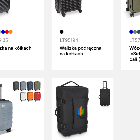
5135
LT95194
LT57
zka na kółkach
Walizka podręczna
Wóze
na kółkach
InSi
cali