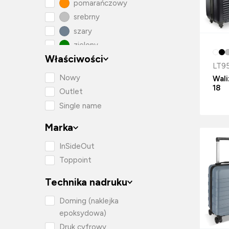
pomarańczowy
srebrny
szary
zielony
Właściwości
LT9
Nowy
Wali
18
Outlet
Single name
Marka
InSideOut
Toppoint
Technika nadruku
Doming (naklejka
epoksydowa)
Druk cyfrowy