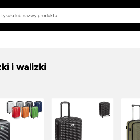
Wyszukiwanie
i i walizki