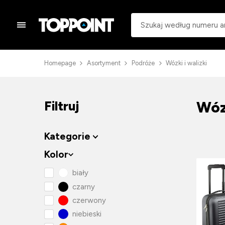
Homepage
Asortyment
Podróże
Wózki i walizki
Wózk
Filtruj
Kategorie
Kolor
biały
czarny
czerwony
niebieski