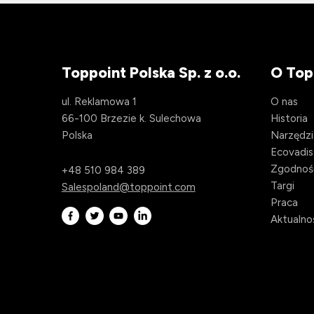
Toppoint Polska Sp. z o.o.
O Top
ul. Reklamowa 1
O nas
66-100 Brzezie k. Sulechowa
Historia
Polska
Narzędzi
Ecovadis
Zgodnoś
+48 510 984 389
Targi
Salespoland@toppoint.com
Praca
Aktualno