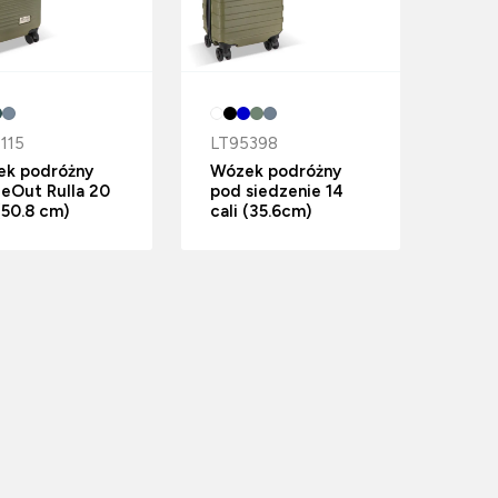
115
LT95398
k podróżny
Wózek podróżny
deOut Rulla 20
pod siedzenie 14
 (50.8 cm)
cali (35.6cm)