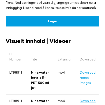
filene. Nedlastningene vil være tilgjengelige umiddelbart etter
innlogging. Ikke nøl med å kontakte oss hvis du har spørsmål.
Login
Visuelt innhold | Videoer
LT
Number
Titel
Extension
Download
LT98911
Nina water
mp4
Download
bottle R-
mood
PET 500 ml
images
|01
LT98911
Nina water
mp4
Download