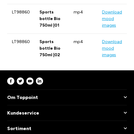
LT98860
Sports
mp4
Download
bottle Bio
mood
750ml |01
images
LT98860
Sports
mp4
Download
bottle Bio
mood
750ml |02
images
Om Toppoint
Kundeservice
Sortiment