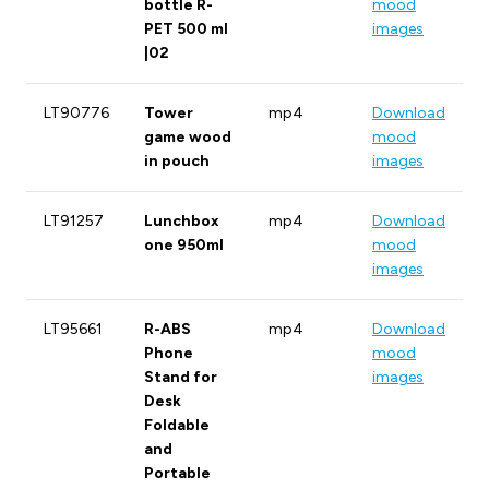
bottle R-
mood
PET 500 ml
images
|02
LT90776
Tower
mp4
Download
game wood
mood
in pouch
images
LT91257
Lunchbox
mp4
Download
one 950ml
mood
images
LT95661
R-ABS
mp4
Download
Phone
mood
Stand for
images
Desk
Foldable
and
Portable