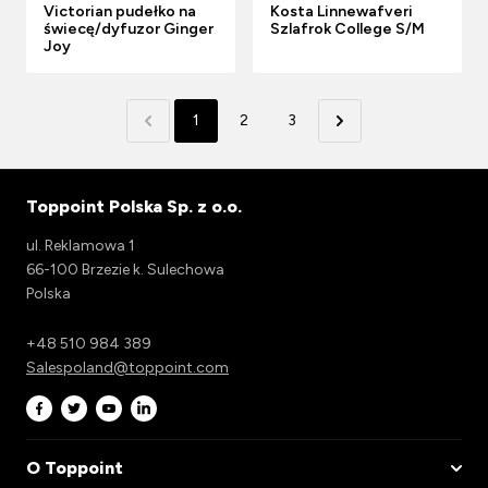
Victorian pudełko na
Kosta Linnewafveri
świecę/dyfuzor Ginger
Szlafrok College S/M
Joy
1
2
3
Toppoint Polska Sp. z o.o.
ul. Reklamowa 1
66-100 Brzezie k. Sulechowa
Polska
+48 510 984 389
Salespoland@toppoint.com
O Toppoint