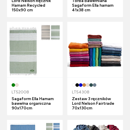
Lord Nelson Ręcznik
Torba bawełniana
Hamam Recycled
Sagaform Ella hamam
150x90 cm
41x38 cm
LT52008
LT54308
Sagaform Ella Hamam
Zestaw 3 ręczników
bawełna organiczna
Lord Nelson Fairtrade
90x170cm
70x130cm