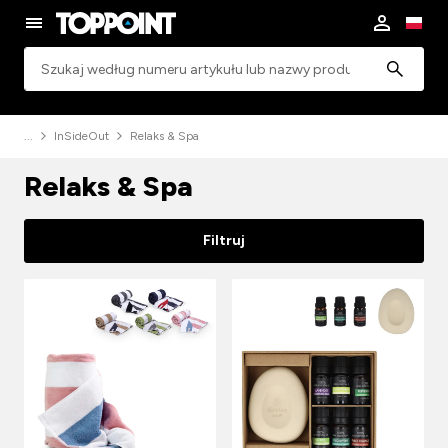
Wyszukiwanie
InSideOut
Relaks & Spa
Relaks & Spa
Filtruj