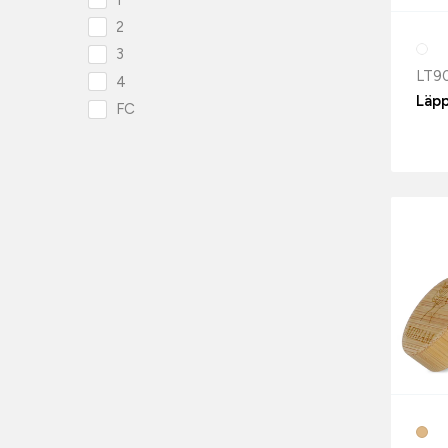
2
3
LT9
4
Läp
FC