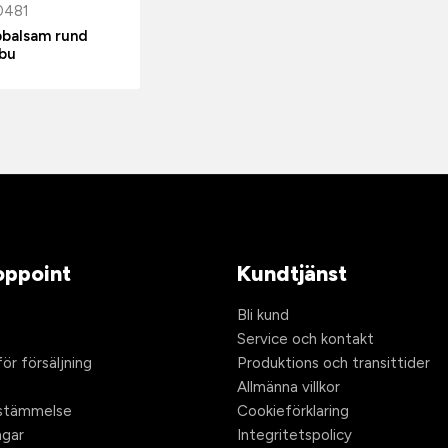
0481
pbalsam rund
bu
ppoint
Kundtjänst
Bli kund
Service och kontakt
ör försäljning
Produktions och transittider
Allmänna villkor
stämmelse
Cookieförklaring
ngar
Integritetspolicy