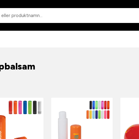
Sök
pbalsam