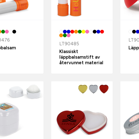
0476
LT9
LT90485
pbalsam
Läpp
Klassiskt
läppbalsamstift av
återvunnet material