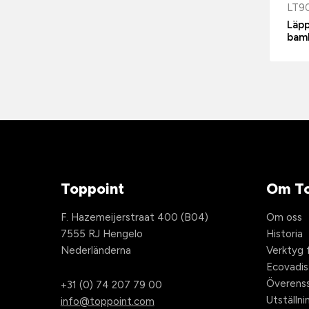
LT9
Läp
bam
Toppoint
Om To
F. Hazemeijerstraat 400 (B04)
Om oss
7555 RJ Hengelo
Historia
Nederländerna
Verktyg f
Ecovadis
Överens
+31 (0) 74 207 79 00
Utställni
info@toppoint.com