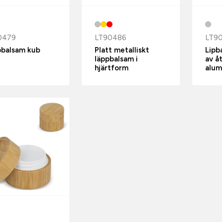
0479
LT90486
LT9
pbalsam kub
Platt metalliskt
Lipb
läppbalsam i
av å
hjärtform
alum