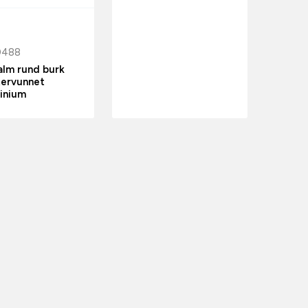
0488
alm rund burk
tervunnet
inium