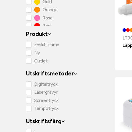
Guld
Orange
Rosa
Röd
Produkt
Silver
LT9
Svart
Enskilt namn
Läp
Vit
Ny
Outlet
Utskriftsmetoder
Digitaltryck
Lasergravyr
Screentryck
Tampotryck
Utskriftsfärg
1