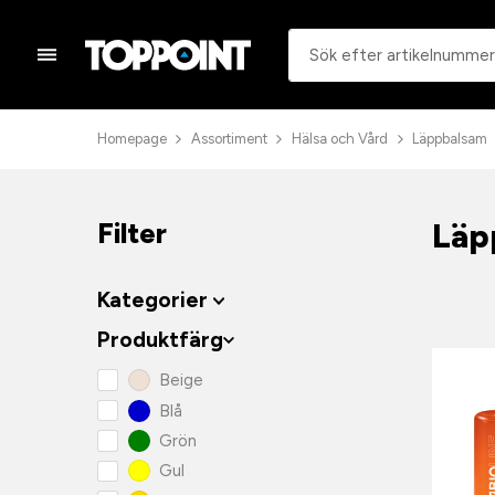
Homepage
Assortiment
Hälsa och Vård
Läppbalsam
Läp
Filter
Kategorier
Produktfärg
Beige
Blå
Grön
Gul