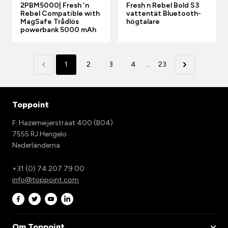
2PBM5000| Fresh 'n
Fresh n Rebel Bold S3
Rebel Compatible with
vattentät Bluetooth-
MagSafe Trådlös
högtalare
powerbank 5000 mAh
1
2
3
4
...
23
Toppoint
F. Hazemeijerstraat 400 (B04)
7555 RJ Hengelo
Nederländerna
+31 (0) 74 207 79 00
info@toppoint.com
Om Toppoint