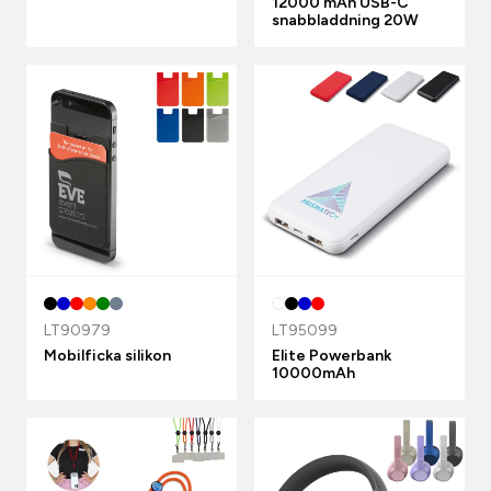
12000 mAh USB-C
snabbladdning 20W
LT90979
LT95099
Mobilficka silikon
Elite Powerbank
10000mAh