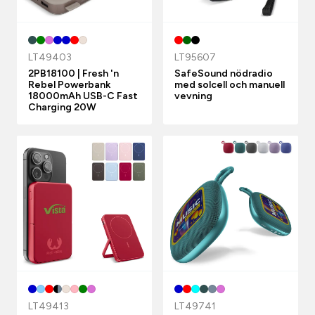
LT49403
LT95607
2PB18100 | Fresh 'n
SafeSound nödradio
Rebel Powerbank
med solcell och manuell
18000mAh USB-C Fast
vevning
Charging 20W
LT49413
LT49741