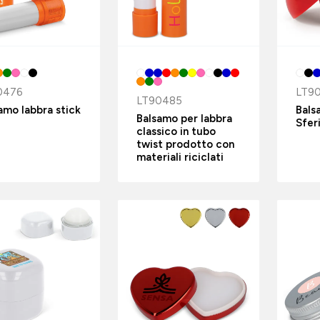
0476
LT9
LT90485
amo labbra stick
Bals
Balsamo per labbra
Sfer
classico in tubo
twist prodotto con
materiali riciclati