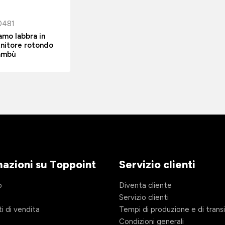
0481
amo labbra in
nitore rotondo
bambù
mazioni su Toppoint
Servizio clienti
o
Diventa cliente
Servizio clienti
i di vendita
Tempi di produzione e di trans
Condizioni generali