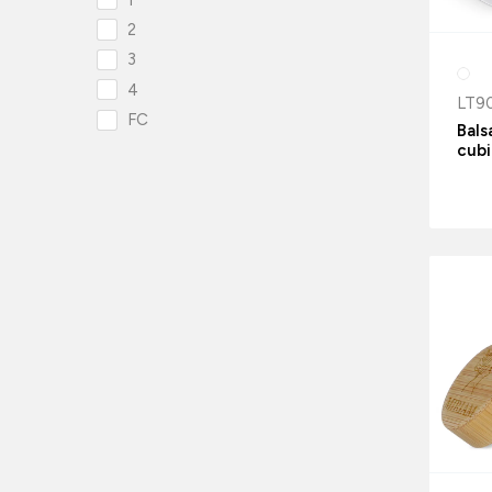
2
3
4
LT9
FC
Bals
cub