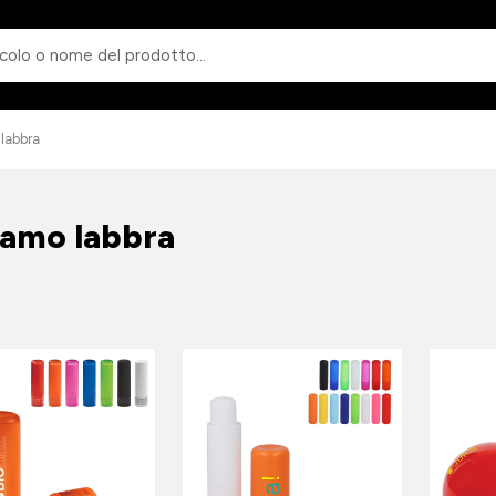
Ricerca
labbra
samo labbra