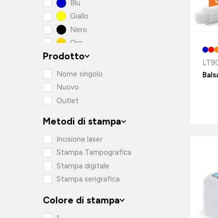
Blu
Giallo
Nero
Oro
Prodotto
Rosa
LT9
Rosso
Nome singolo
Bals
Verde
Nuovo
Outlet
Metodi di stampa
Incisione laser
Stampa Tampografica
Stampa digitale
Stampa serigrafica
Colore di stampa
1