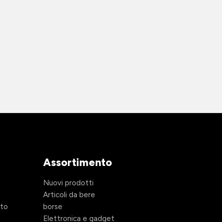
Assortimento
Nuovi prodotti
Articoli da bere
ito
borse
Elettronica e gadget