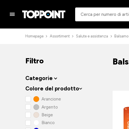
Homepage
Assortiment
Salute e assistenza
Balsamo 
Bal
Filtro
Categorie
Colore del prodotto
Arancione
Argento
Beige
Bianco