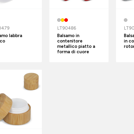
0479
LT90486
LT9
amo labbra
Balsamo in
Bals
ico
contenitore
in c
metallico piatto a
roto
forma di cuore