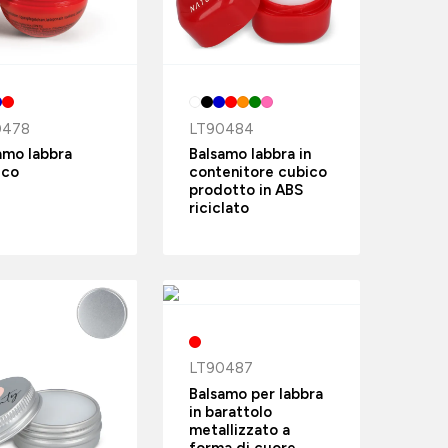
0478
LT90484
amo labbra
Balsamo labbra in
ico
contenitore cubico
prodotto in ABS
riciclato
LT90487
Balsamo per labbra
in barattolo
metallizzato a
forma di cuore