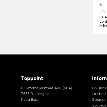
LT9
Bals
cont
in 
Toppoint
Infor
F. Hazemeijerstraat 400 (B04)
Chi siam
7555 RJ Hengelo
La storia
Paesi Bassi
Strument
Ecovadis