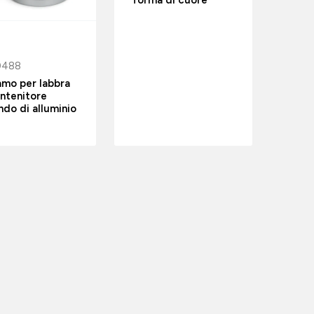
0488
amo per labbra
ontenitore
ndo di alluminio