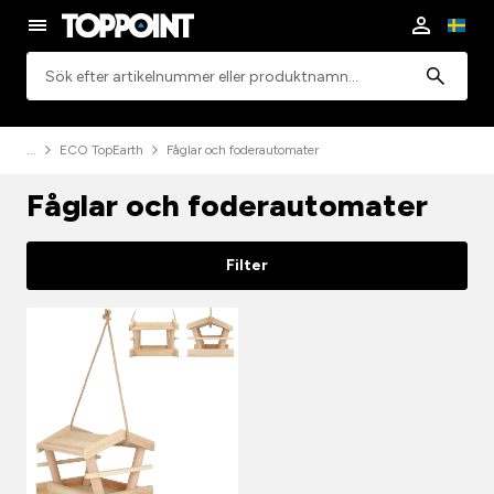
Sök
ECO TopEarth
Fåglar och foderautomater
Fåglar och foderautomater
Filter