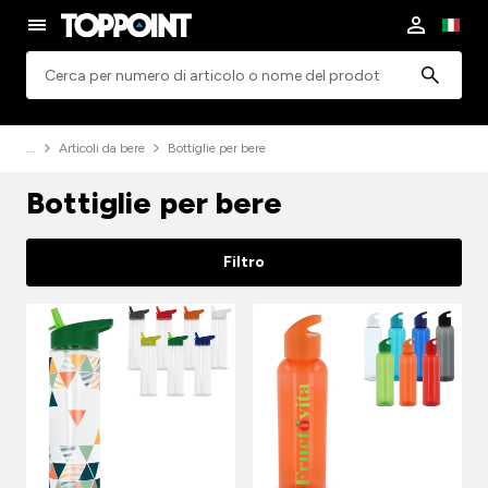
Ricerca
Articoli da bere
Bottiglie per bere
Bottiglie per bere
Filtro