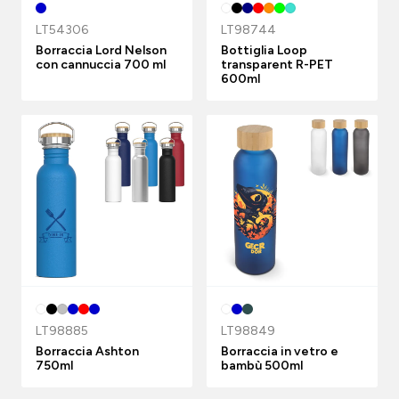
LT54306
LT98744
Borraccia Lord Nelson
Bottiglia Loop
con cannuccia 700 ml
transparent R-PET
600ml
LT98885
LT98849
Borraccia Ashton
Borraccia in vetro e
750ml
bambù 500ml