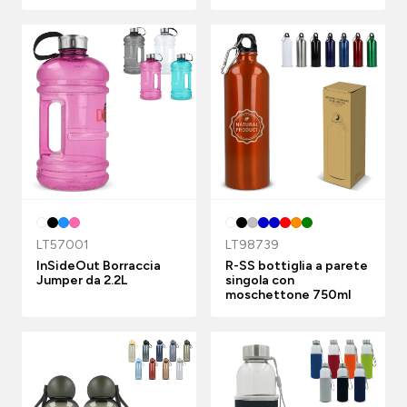
LT57001
LT98739
InSideOut Borraccia
R-SS bottiglia a parete
Jumper da 2.2L
singola con
moschettone 750ml