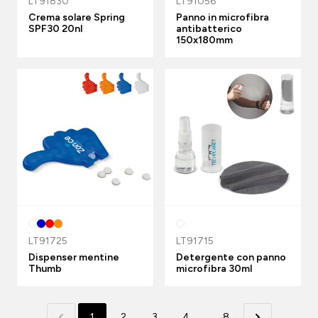
LT91830
LT91056
Crema solare Spring
Panno in microfibra
SPF30 20nl
antibatterico
150x180mm
LT91725
LT91715
Dispenser mentine
Detergente con panno
Thumb
microfibra 30ml
1
2
3
4
...
8