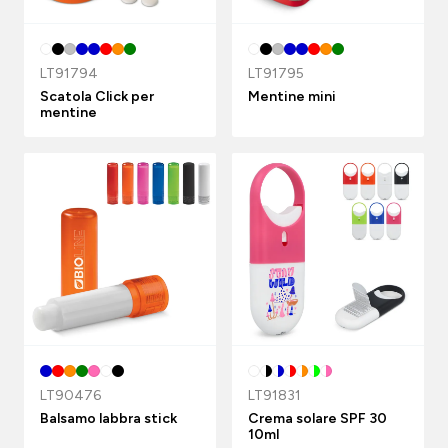
LT91794
LT91795
Scatola Click per
Mentine mini
mentine
LT90476
LT91831
Balsamo labbra stick
Crema solare SPF 30
10ml