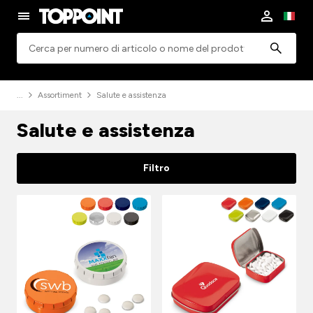
Ricerca
Assortiment
Salute e assistenza
Salute e assistenza
Filtro