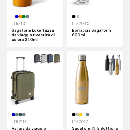
LT52101
LT52040
Sagaform Loke Tazza
Borraccia Sagaform
da viaggio rivestita di
600ml
colore 240ml
LT57115
LT52017
Valigia da viaggio
Sagaform Nils Bottiglia