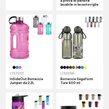
a prova di perdite
lavabile in lavastoviglie
LT57001
LT52056
InSideOut Borraccia
Borraccia Sagaform
Jumper da 2.2L
Ture 600 ml