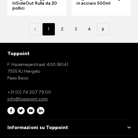
InSideOut Rulla da 20
in acciaio 500ml
pollici
1
2
3
4
Toppoint
F. Hazemeijerstraat 400 (B04)
7555 RJ Hengelo
Paesi Bassi
+31 (0) 74 207 79 00
info@toppoint.com
Informazioni su Toppoint