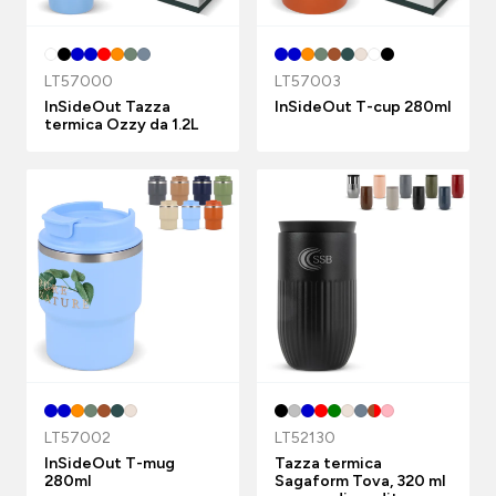
LT57000
LT57003
InSideOut Tazza
InSideOut T-cup 280ml
termica Ozzy da 1.2L
LT57002
LT52130
InSideOut T-mug
Tazza termica
280ml
Sagaform Tova, 320 ml