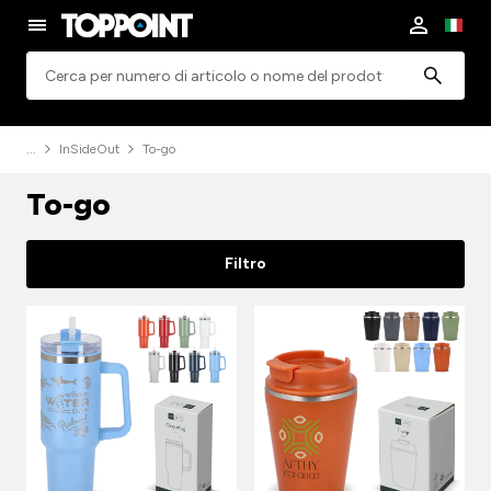
Ricerca
InSideOut
To-go
To-go
Filtro