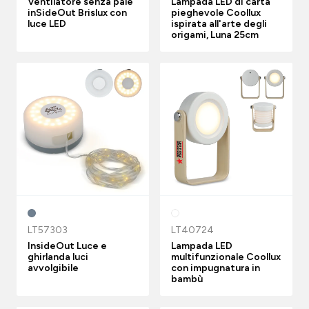
Ventilatore senza pale
Lampada LED di carta
inSideOut Brislux con
pieghevole Coollux
luce LED
ispirata all'arte degli
origami, Luna 25cm
LT57303
LT40724
InsideOut Luce e
Lampada LED
ghirlanda luci
multifunzionale Coollux
avvolgibile
con impugnatura in
bambù