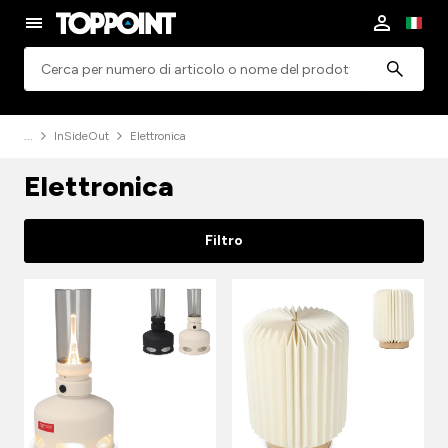
Ricerca
InSideOut
Elettronica
Elettronica
Filtro