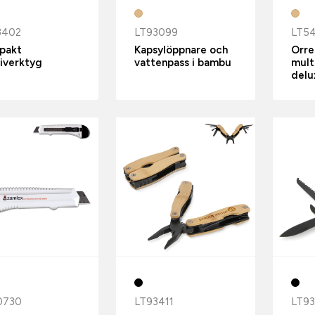
3402
LT93099
LT5
pakt
Kapsylöppnare och
Orre
iverktyg
vattenpass i bambu
mult
delu
0730
LT93411
LT9