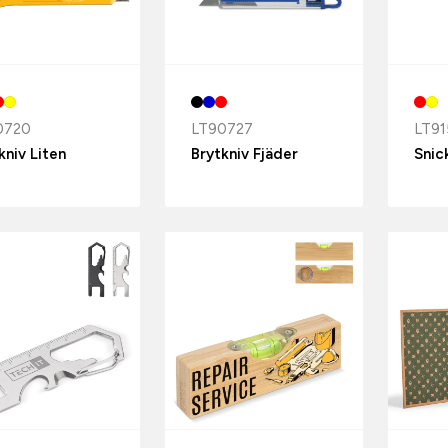
0720
LT90727
LT91
kniv Liten
Brytkniv Fjäder
Snic