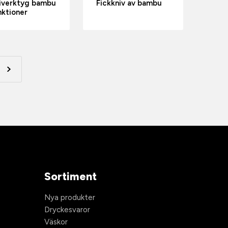
iverktyg bambu
Fickkniv av bambu
nktioner
Sortiment
Nya produkter
Dryckesvaror
Väskor