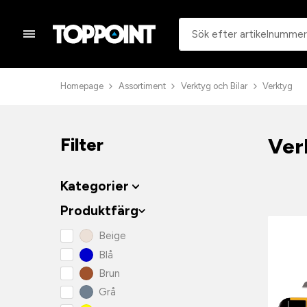
Homepage
Assortiment
Verktyg och Bilar
Verktyg
Ver
Filter
Kategorier
Produktfärg
Beige
Blå
Brun
Grå