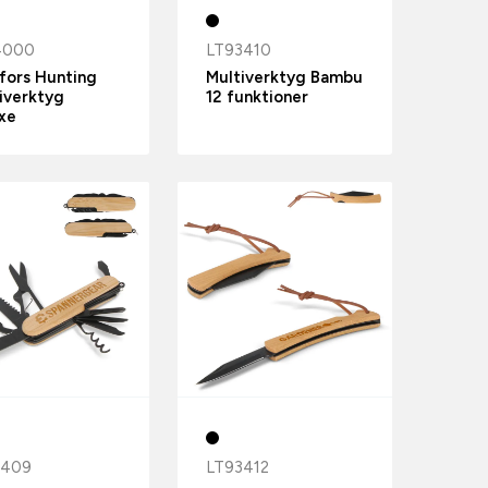
4000
LT93410
fors Hunting
Multiverktyg Bambu
iverktyg
12 funktioner
xe
3409
LT93412