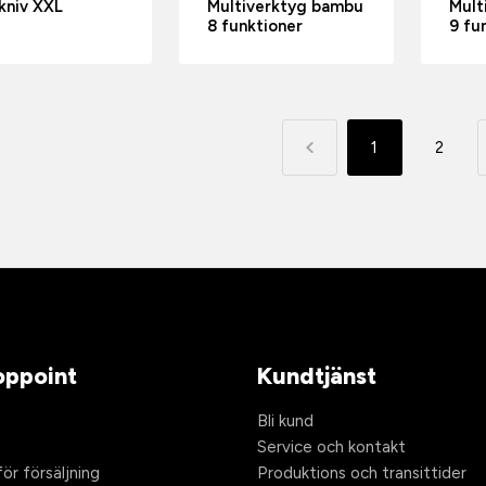
kniv XXL
Multiverktyg bambu
Mult
8 funktioner
9 fu
1
2
ppoint
Kundtjänst
Bli kund
Service och kontakt
ör försäljning
Produktions och transittider