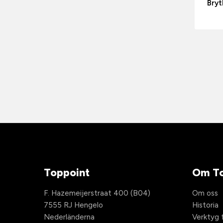
Bryt
Toppoint
Om To
F. Hazemeijerstraat 400 (B04)
Om oss
7555 RJ Hengelo
Historia
Nederländerna
Verktyg f