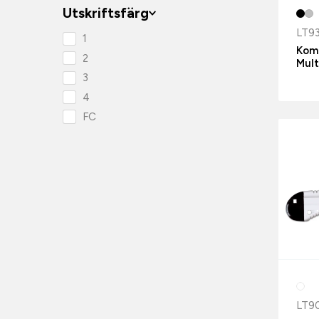
Utskriftsfärg
LT9
1
Kom
2
Mult
3
4
FC
LT9