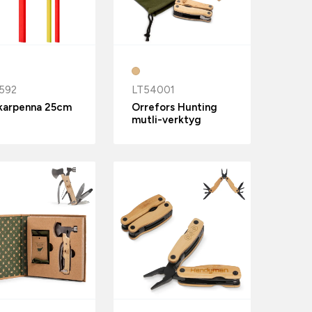
592
LT54001
karpenna 25cm
Orrefors Hunting
mutli-verktyg