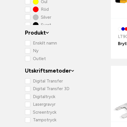
Gul
Röd
Silver
Svart
Produkt
Vit
LT9
Enskilt namn
Bryt
Ny
Outlet
Utskriftsmetoder
Digital Transfer
Digital Transfer 3D
Digitaltryck
Lasergravyr
Screentryck
Tampotryck