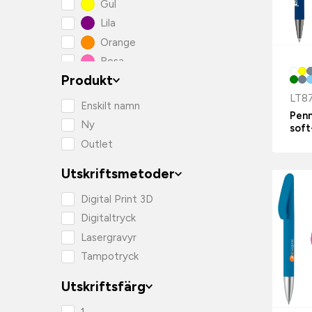
Gul
Lila
Orange
Rosa
Produkt
Röd
LT8
Svart
Enskilt namn
Pen
Vit
Ny
soft
Outlet
Utskriftsmetoder
Digital Print 3D
Digitaltryck
Lasergravyr
Tampotryck
Utskriftsfärg
1