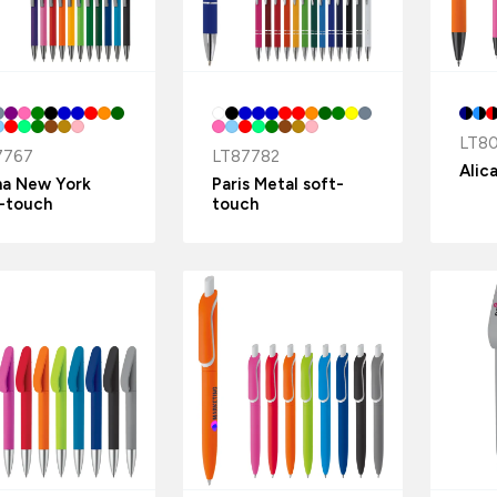
LT8
7767
LT87782
Alic
na New York
Paris Metal soft-
-touch
touch