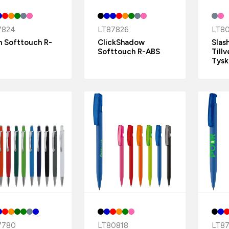
7824
LT87826
LT80
h Softtouch R-
ClickShadow
Slas
Softtouch R-ABS
Tillv
Tysk
7780
LT80818
LT8