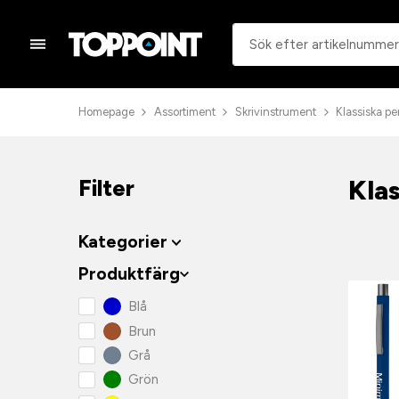
Homepage
Assortiment
Skrivinstrument
Klassiska p
Kla
Filter
Kategorier
Produktfärg
Blå
Brun
Grå
Grön