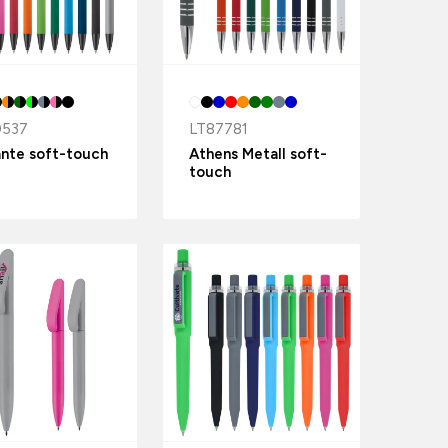
0537
LT87781
ante soft-touch
Athens Metall soft-
touch