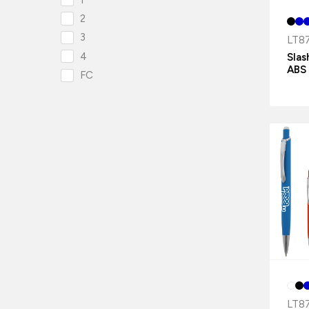
2
3
LT8
4
Slas
ABS
FC
LT8