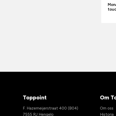
Mona
tou
Toppoint
Om To
F. Hazemeijerstraat 400 (B04)
Om oss
7555 RJ Hengelo
Historia