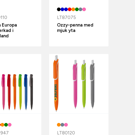
110
LT87075
h Europa
Ozzy-penna med
erkad i
mjuk yta
land
7947
LT80120