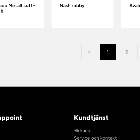
co Metall soft-
Nash rubby
Aval
ch
1
2
ppoint
Kundtjänst
Bli kund
Service och kontakt