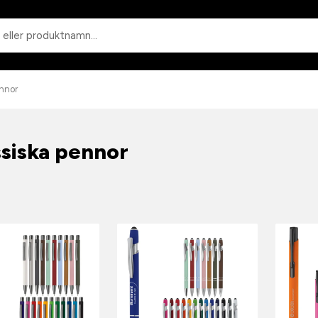
Sök
ennor
ssiska pennor